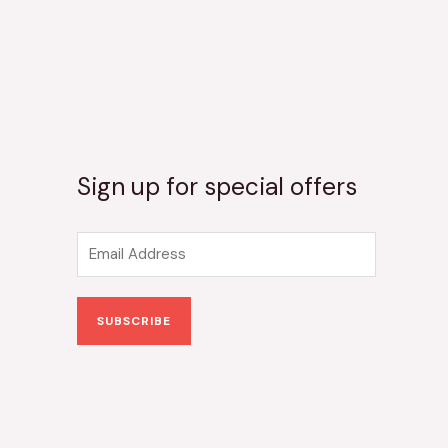
Sign up for special offers
E
m
a
SUBSCRIBE
i
l
*