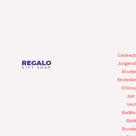
Cadeau
Jongensk
Broek
Kinderkl
B.Nos
Jurk
Ves
Badkle
Badk
Broek