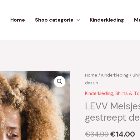
Home
Shop categorie
Kinderkleding
Me
Home
/
Kinderkleding
/
Shi
Oorspron
H
dessin
prijs
p
Kinderkleding
,
Shirts & T
was:
is
LEVV Meisjes
gestreept de
€34.99.
€
€
34.99
€
14.00