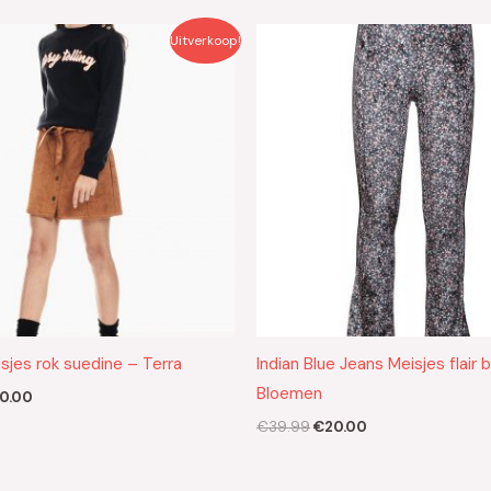
rspronkelijke
Huidige
Oorspronkelijke
Huidige
Uitverkoop!
js
prijs
prijs
prijs
s:
is:
was:
is:
9.99.
€20.00.
€39.99.
€20.00.
sjes rok suedine – Terra
Indian Blue Jeans Meisjes flair 
Bloemen
0.00
€
39.99
€
20.00