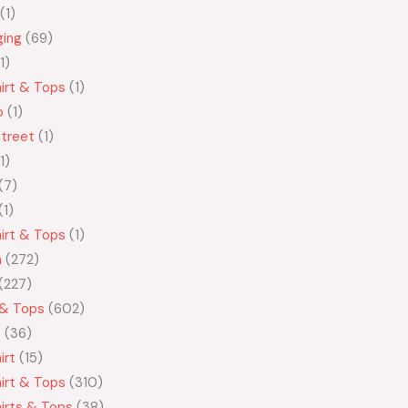
1
ging
69
1
irt & Tops
1
o
1
treet
1
1
7
1
irt & Tops
1
n
272
227
 & Tops
602
t
36
irt
15
irt & Tops
310
irts & Tops
38