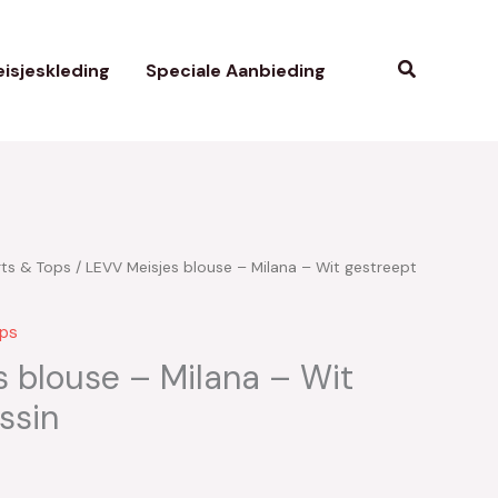
Zoeken
isjeskleding
Speciale Aanbieding
rts & Tops
/ LEVV Meisjes blouse – Milana – Wit gestreept
kelijke
uidige
rijs
ops
:
 blouse – Milana – Wit
ssin
14.00.