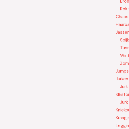
Bro
Rok
Chaos
Haarb
Jasse
Spij
Tus
Wint
Zom
Jumps
Jurken
Jurk
KIEsto
Jurk
Knieko
Kraagj
Leggi