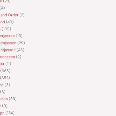
ek
28
4
 and Order
2
and
43
n
109
kerjassen
15
senjassen
29
erjassen
46
erjassen
2
uit
11
363
352
ne
3
3
usen
58
e
9
ngs
124