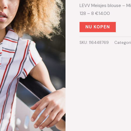
LEVV Meisjes blouse – Mi
128 – 8 €14.00
NU KOPEN
SKU:
116448769
Categor