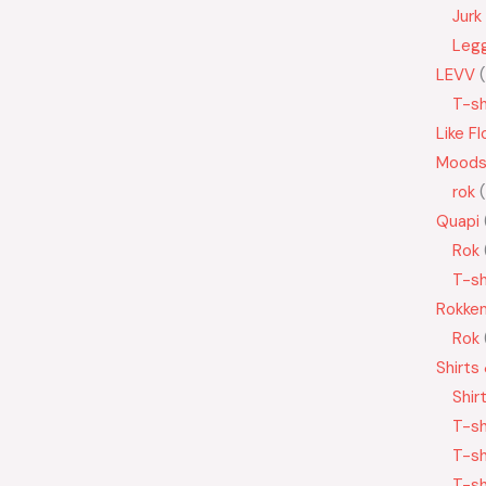
Jurk
Leg
LEVV
T-sh
Like Fl
Moods
rok
Quapi
Rok
T-sh
Rokke
Rok
Shirts
Shir
T-sh
T-sh
T-sh