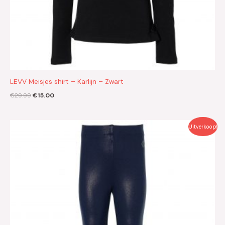
LEVV Meisjes shirt – Karlijn – Zwart
€
29.99
€
15.00
Oorspronkelijke
Huidige
Uitverkoop!
prijs
prijs
was:
is:
€19.99.
€10.00.