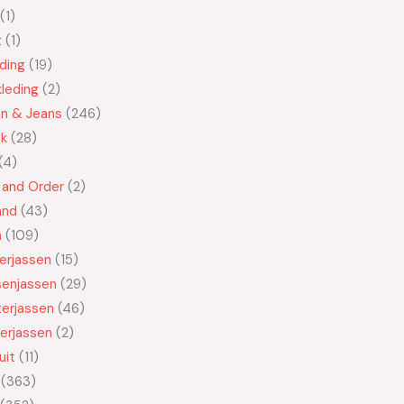
1
t
1
ding
19
leding
2
en & Jeans
246
ek
28
4
 and Order
2
and
43
n
109
kerjassen
15
senjassen
29
erjassen
46
erjassen
2
uit
11
363