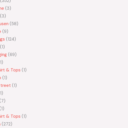
352
ne
3
3
usen
58
e
9
ngs
124
1
ging
69
1
irt & Tops
1
o
1
treet
1
1
7
1
irt & Tops
1
n
272