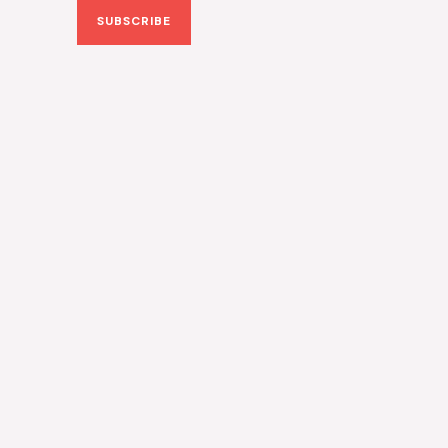
SUBSCRIBE
i
l
*