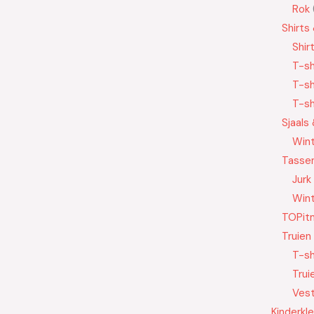
Rok
Shirts
Shir
T-sh
T-sh
T-sh
Sjaals
Wint
Tasse
Jurk
Wint
TOPit
Truien
T-sh
Trui
Ves
Kinderkl