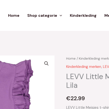
Home
Shop categorie
Kinderkleding
Me
Home
/
Kinderkleding mer
Kinderkleding merken
,
LEV
LEVV Little M
Lila
€
22.99
LEVV Little Meisjes t-shi