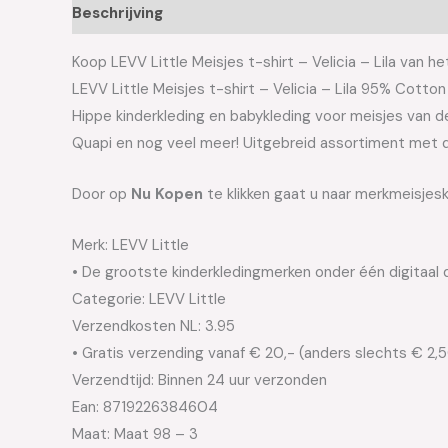
Beschrijving
Aanvullende informatie
Koop LEVV Little Meisjes t-shirt – Velicia – Lila van he
LEVV Little Meisjes t-shirt – Velicia – Lila 95% Cotto
Hippe kinderkleding en babykleding voor meisjes van de 
Quapi en nog veel meer! Uitgebreid assortiment met d
Door op
Nu Kopen
te klikken gaat u naar merkmeisjeskl
Merk: LEVV Little
• De grootste kinderkledingmerken onder één digitaal 
Categorie: LEVV Little
Verzendkosten NL: 3.95
• Gratis verzending vanaf € 20,- (anders slechts € 2,
Verzendtijd: Binnen 24 uur verzonden
Ean: 8719226384604
Maat: Maat 98 – 3