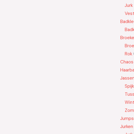
Jurk
Ves
Badkle
Badk
Broek
Bro
Rok
Chaos
Haarb
Jasse
Spij
Tus
Wint
Zom
Jumps
Jurken