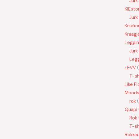
Jurk
KIEsto
Jurk
Knieko
Kraagj
Leggi
Jurk
Leg
LEVV
T-sh
Like Fl
Moods
rok
Quapi
Rok
T-sh
Rokke