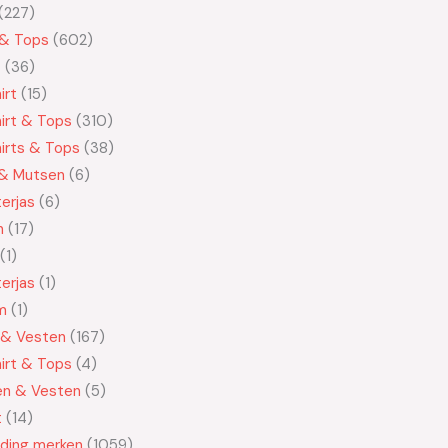
227
 & Tops
602
t
36
irt
15
irt & Tops
310
irts & Tops
38
 & Mutsen
6
erjas
6
n
17
1
erjas
1
m
1
 & Vesten
167
irt & Tops
4
en & Vesten
5
t
14
eding merken
1059