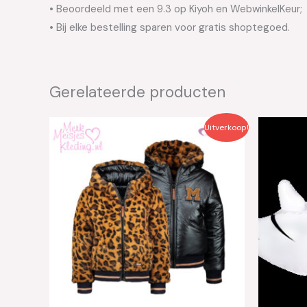
• Beoordeeld met een 9.3 op Kiyoh en WebwinkelKeur;
• Bij elke bestelling sparen voor gratis shoptegoed.
Gerelateerde producten
Oorspronkelijke
Huidige
Uitverkoop!
prijs
prijs
was:
is:
€89.95.
€36.00.