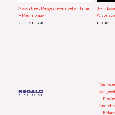
Moodstreet Meisjes reversibel winterjas
Swim Esse
– Marine blauw
Witte Zw
€
89.95
€
36.00
€
19.95
Cadeau
Jongensk
Broek
Kinderkl
B.Nos