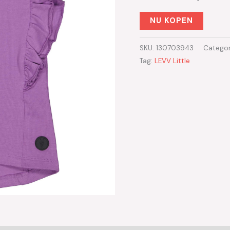
NU KOPEN
SKU:
130703943
Categor
Tag:
LEVV Little