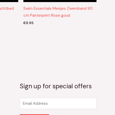
luchtbed
Swim Essentials Meisjes Zwemband 90
cm Panterprint Rose goud
€
9.95
Sign up for special offers
E
m
a