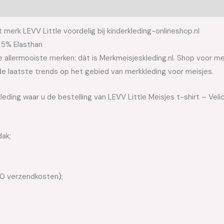
t merk LEVV Little voordelig bij kinderkleding-onlineshop.nl
n 5% Elasthan
allermooiste merken: dát is Merkmeisjeskleding.nl. Shop voor meis
e laatste trends op het gebied van merkkleding voor meisjes.
eding waar u de bestelling van LEVV Little Meisjes t-shirt – Velici
dak;
50 verzendkosten);