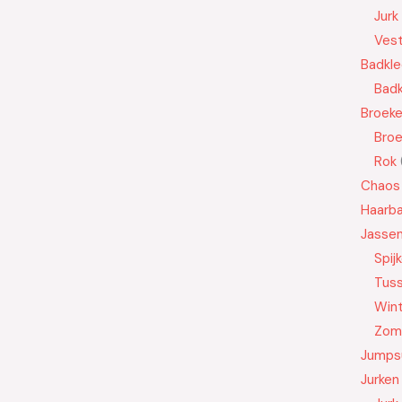
Jurk
Ves
Badkle
Badk
Broek
Bro
Rok
Chaos
Haarb
Jasse
Spij
Tus
Wint
Zom
Jumps
Jurken