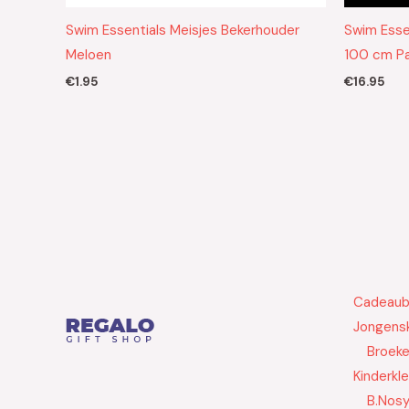
Swim Essentials Meisjes Bekerhouder
Swim Esse
Meloen
100 cm Pa
€
1.95
€
16.95
Cadeau
Jongensk
Broek
Kinderkl
B.Nos