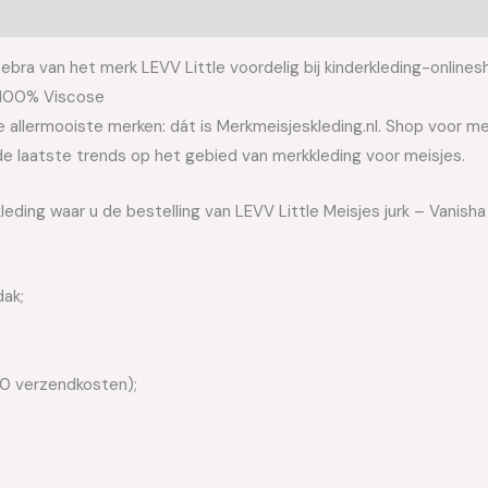
bra van het merk LEVV Little voordelig bij kinderkleding-onlines
a 100% Viscose
allermooiste merken: dát is Merkmeisjeskleding.nl. Shop voor meis
e laatste trends op het gebied van merkkleding voor meisjes.
leding waar u de bestelling van LEVV Little Meisjes jurk – Vanis
dak;
50 verzendkosten);