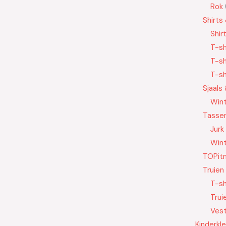
Rok
Shirts
Shir
T-sh
T-sh
T-sh
Sjaals
Wint
Tasse
Jurk
Wint
TOPit
Truien
T-sh
Trui
Ves
Kinderkl