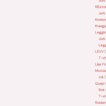
Jurk
KIEsto
Jurk
Knieko
Kraagj
Leggi
Jurk
Leg
LEVV
T-sh
Like Fl
Moods
rok
Quapi
Rok
T-sh
Rokke