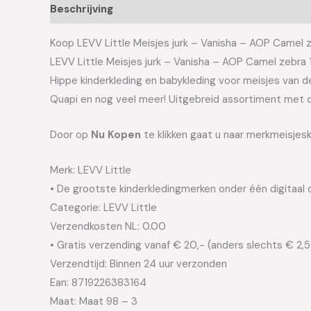
Beschrijving
Aanvullende informatie
Koop LEVV Little Meisjes jurk – Vanisha – AOP Camel ze
LEVV Little Meisjes jurk – Vanisha – AOP Camel zebr
Hippe kinderkleding en babykleding voor meisjes van de 
Quapi en nog veel meer! Uitgebreid assortiment met d
Door op
Nu Kopen
te klikken gaat u naar merkmeisjesk
Merk: LEVV Little
• De grootste kinderkledingmerken onder één digitaal 
Categorie: LEVV Little
Verzendkosten NL: 0.00
• Gratis verzending vanaf € 20,- (anders slechts € 2,
Verzendtijd: Binnen 24 uur verzonden
Ean: 8719226383164
Maat: Maat 98 – 3