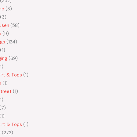
352
ne
3
3
usen
58
e
9
ngs
124
1
ging
69
1
irt & Tops
1
o
1
treet
1
1
7
1
irt & Tops
1
n
272