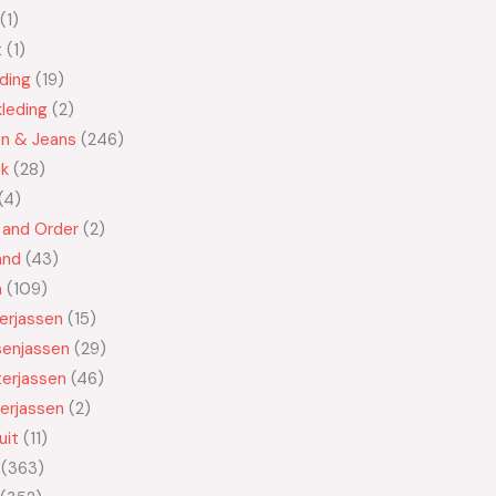
1
t
1
ding
19
leding
2
en & Jeans
246
ek
28
4
 and Order
2
and
43
n
109
kerjassen
15
senjassen
29
erjassen
46
erjassen
2
uit
11
363