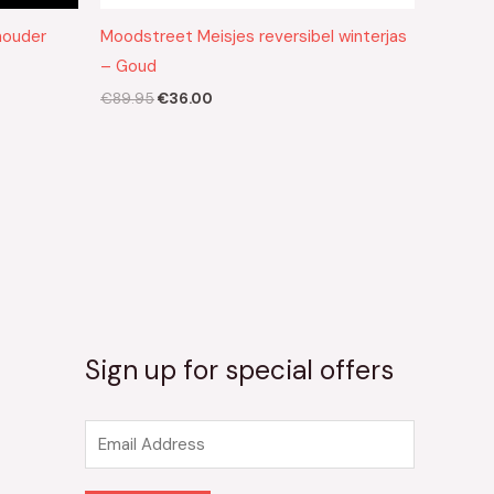
houder
Moodstreet Meisjes reversibel winterjas
– Goud
€
89.95
€
36.00
Sign up for special offers
E
m
a