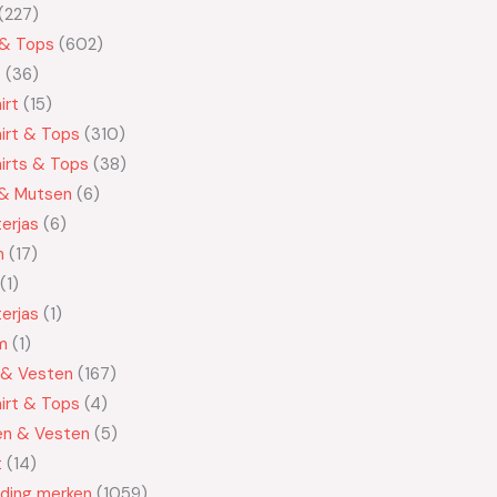
227
 & Tops
602
t
36
irt
15
irt & Tops
310
irts & Tops
38
 & Mutsen
6
erjas
6
n
17
1
erjas
1
m
1
 & Vesten
167
irt & Tops
4
en & Vesten
5
t
14
eding merken
1059