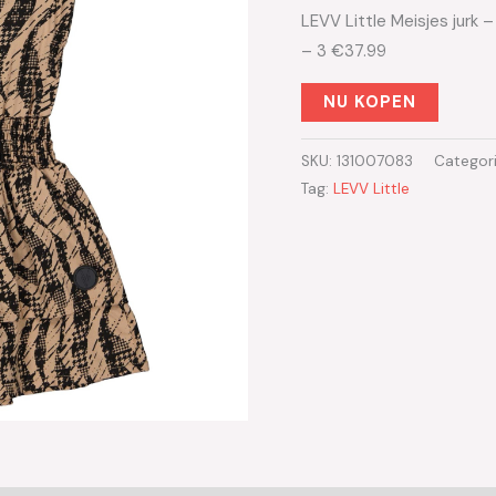
LEVV Little Meisjes jurk
– 3 €37.99
NU KOPEN
SKU:
131007083
Categor
Tag:
LEVV Little