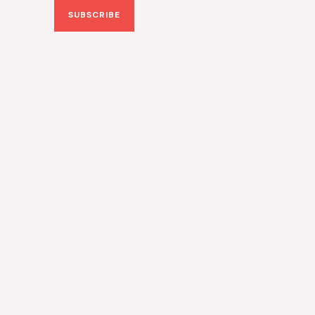
SUBSCRIBE
i
l
*