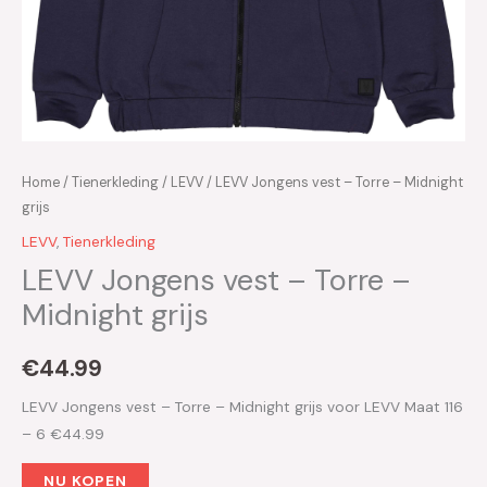
Home
/
Tienerkleding
/
LEVV
/ LEVV Jongens vest – Torre – Midnight
grijs
LEVV
,
Tienerkleding
LEVV Jongens vest – Torre –
Midnight grijs
€
44.99
LEVV Jongens vest – Torre – Midnight grijs voor LEVV Maat 116
– 6 €44.99
NU KOPEN