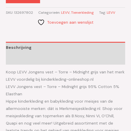
SKU:
132697802
Categorieën:
LEVV
,
Tienerkleding
Tag:
LEVV
Toevoegen aan wenslijst
Beschrijving
Aanvullende informatie
Koop LEVV Jongens vest – Torre – Midnight grijs van het merk
LEVV voordelig bij kinderkleding-onlineshop.nl
LEVV Jongens vest – Torre – Midnight grijs 95% Cotton 5%
Elasthan
Hippe kinderkleding en babykleding voor meisjes van de
allermooiste merken: dát is Merkmeisjeskleding.nl. Shop voor
meisjeskleding van topmerken als B.Nosy, Ninni Vi, O’Chill,
Quapi en nog veel meer! Uitgebreid assortiment met de
laatste trends op het gebied van merkkleding voor meisjes.