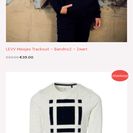
LEVV Meisjes Tracksuit – Bandno2 – Zwart
€
69.99
€
35.00
Oorspronkelijke
Huidige
Uitverkoop!
prijs
prijs
was:
is:
€29.99.
€15.00.