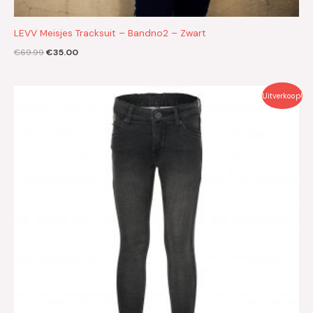
LEVV Meisjes Tracksuit – Bandno2 – Zwart
€
69.99
€
35.00
Oorspronkelijke
Huidige
Uitverkoop!
prijs
prijs
was:
is:
€44.99.
€22.50.