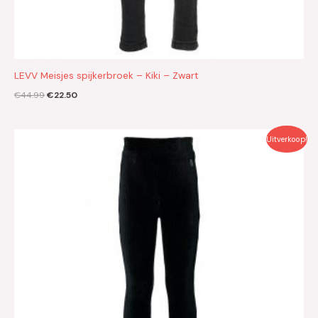
LEVV Meisjes spijkerbroek – Kiki – Zwart
€
44.99
€
22.50
Oorspronkelijke
Huidige
Uitverkoop!
prijs
prijs
was:
is:
€39.99.
€20.00.