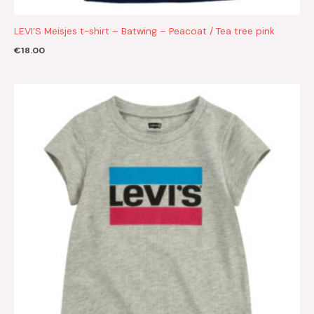
LEVI’S Meisjes t-shirt – Batwing – Peacoat / Tea tree pink
€
18.00