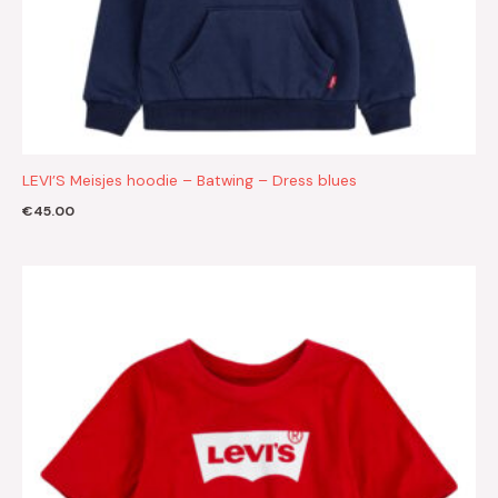
LEVI’S Meisjes hoodie – Batwing – Dress blues
€
45.00