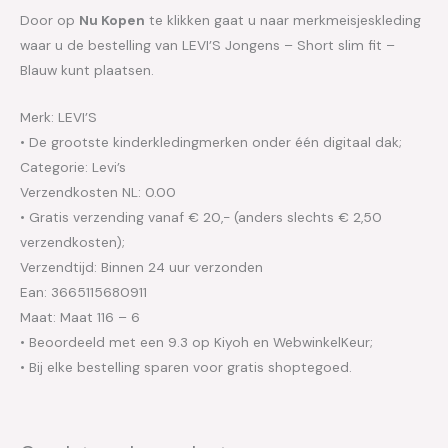
Door op
Nu Kopen
te klikken gaat u naar merkmeisjeskleding
waar u de bestelling van LEVI’S Jongens – Short slim fit –
Blauw kunt plaatsen.
Merk: LEVI’S
• De grootste kinderkledingmerken onder één digitaal dak;
Categorie: Levi’s
Verzendkosten NL: 0.00
• Gratis verzending vanaf € 20,- (anders slechts € 2,50
verzendkosten);
Verzendtijd: Binnen 24 uur verzonden
Ean: 3665115680911
Maat: Maat 116 – 6
• Beoordeeld met een 9.3 op Kiyoh en WebwinkelKeur;
• Bij elke bestelling sparen voor gratis shoptegoed.