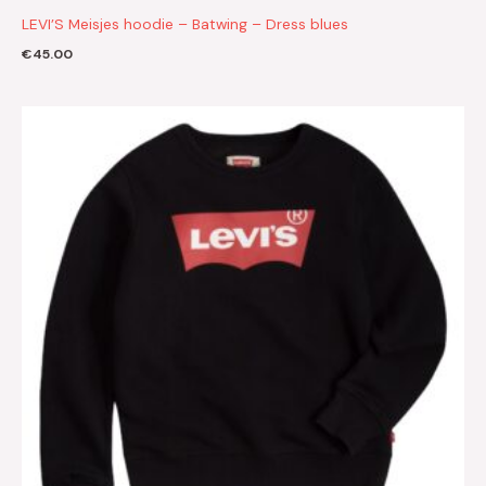
LEVI’S Meisjes hoodie – Batwing – Dress blues
€
45.00