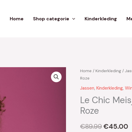
Home
Shop categorie
Kinderkleding
Me
Home
/
Kinderkleding
/
Jas
Oorspron
H
Roze
prijs
p
Jassen
,
Kinderkleding
,
Win
was:
i
Le Chic Meis
Roze
€89.99.
€
€
89.99
€
45.00