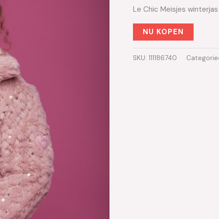
Le Chic Meisjes winterja
NU KOPEN
SKU:
111186740
Categorie