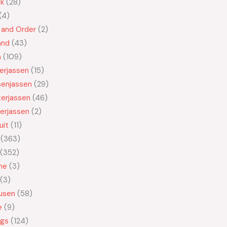
ek
28
4
 and Order
2
and
43
n
109
kerjassen
15
senjassen
29
erjassen
46
erjassen
2
uit
11
363
352
ne
3
3
usen
58
e
9
ngs
124