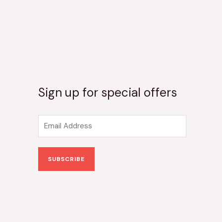
Sign up for special offers
E
m
a
SUBSCRIBE
i
l
*