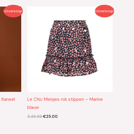
Oorspronkelijke
Huidige
Uitverkoop!
Uitverkoop!
prijs
prijs
was:
is:
€49.99.
€25.00.
– Kaneel
Le Chic Meisjes rok stippen – Marine
blauw
€
49.99
€
25.00