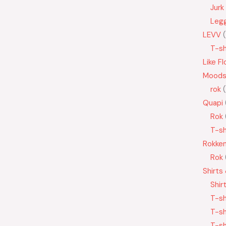
Jurk
Leg
LEVV
T-sh
Like Fl
Moods
rok
Quapi
Rok
T-sh
Rokke
Rok
Shirts
Shir
T-sh
T-sh
T-sh