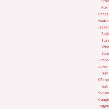
Bro
Rok
Chaos
Haarb
Jasse
Spij
Tus
Wint
Zom
Jumps
Jurken
Jurk
KIEsto
Jurk
Knieko
Kraagj
Leggi