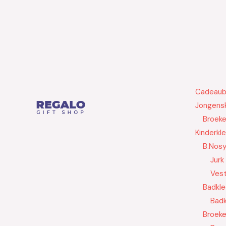
Cadeau
Jongensk
Broek
Kinderkl
B.Nos
Jurk
Ves
Badkle
Badk
Broek