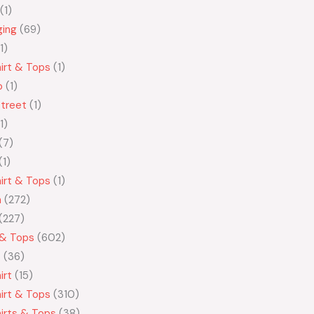
1
ging
69
1
irt & Tops
1
o
1
treet
1
1
7
1
irt & Tops
1
n
272
227
 & Tops
602
t
36
irt
15
irt & Tops
310
irts & Tops
38