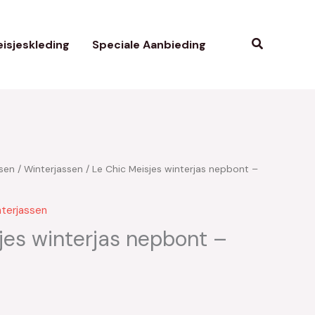
Zoeken
isjeskleding
Speciale Aanbieding
sen
/
Winterjassen
/ Le Chic Meisjes winterjas nepbont –
kelijke
uidige
rijs
terjassen
s:
jes winterjas nepbont –
45.00.