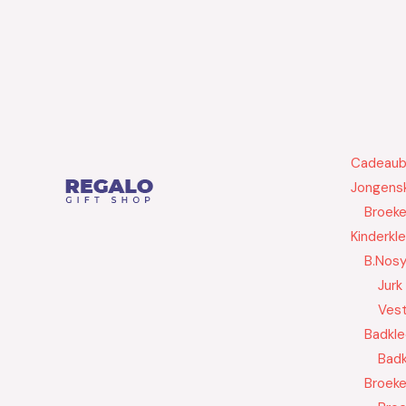
Cadeau
Jongensk
Broek
Kinderkl
B.Nos
Jurk
Ves
Badkle
Badk
Broek