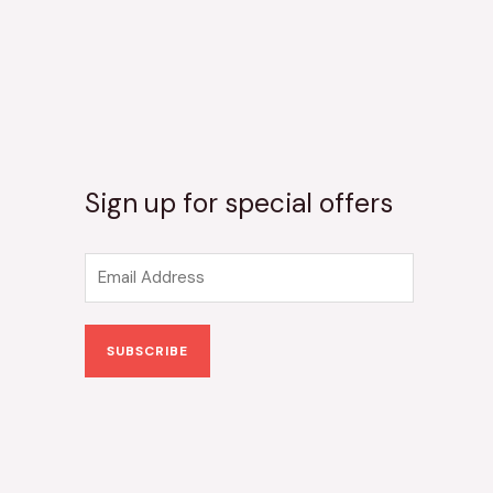
Sign up for special offers
E
m
a
SUBSCRIBE
i
l
*