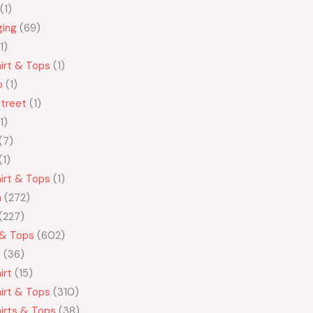
1
ging
69
1
irt & Tops
1
o
1
treet
1
1
7
1
irt & Tops
1
n
272
227
 & Tops
602
t
36
irt
15
irt & Tops
310
irts & Tops
38