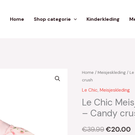
Home
Shop categorie
Kinderkleding
Me
Home
/
Meisjeskleding
/
Le
Oorspron
H
crush
prijs
p
Le Chic
,
Meisjeskleding
was:
i
Le Chic Meis
– Candy cru
€39.99.
€
€
39.99
€
20.00