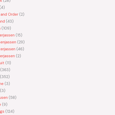
ek
28
4
 and Order
2
and
43
n
109
kerjassen
15
senjassen
29
erjassen
46
erjassen
2
uit
11
363
352
ne
3
3
usen
58
e
9
ngs
124