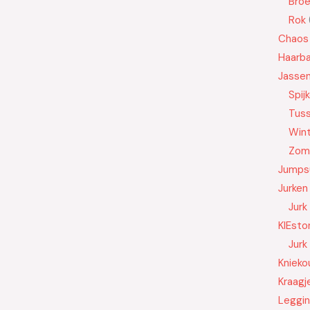
Bro
Rok
Chaos
Haarb
Jasse
Spij
Tus
Wint
Zom
Jumps
Jurken
Jurk
KIEsto
Jurk
Knieko
Kraagj
Leggi