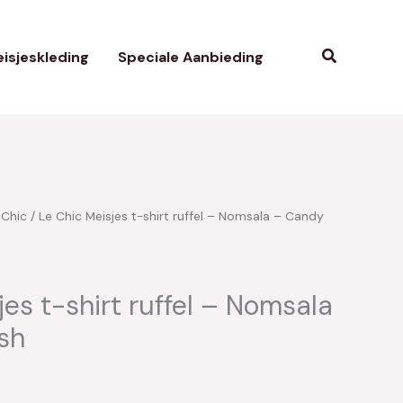
Zoeken
isjeskleding
Speciale Aanbieding
 Chic
/ Le Chic Meisjes t-shirt ruffel – Nomsala – Candy
kelijke
uidige
rijs
s:
jes t-shirt ruffel – Nomsala
sh
20.00.