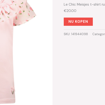
Le Chic Meisjes t-shirt 
€20.00
NU KOPEN
SKU:
141944098
Categor