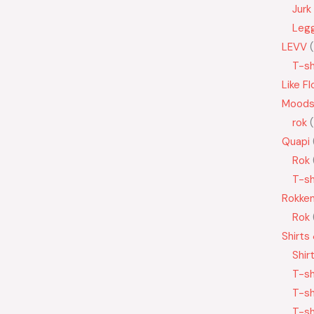
Jurk
Leg
LEVV
T-sh
Like Fl
Moods
rok
Quapi
Rok
T-sh
Rokke
Rok
Shirts
Shir
T-sh
T-sh
T-sh