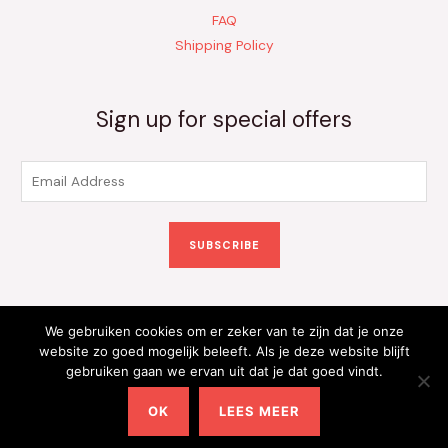
FAQ
Shipping Policy
Sign up for special offers
E
m
a
SUBSCRIBE
i
l
*
We gebruiken cookies om er zeker van te zijn dat je onze
Copyright © 2026 Kinderkleding Onlineshop | Powered by
website zo goed mogelijk beleeft. Als je deze website blijft
gebruiken gaan we ervan uit dat je dat goed vindt.
Kinderkleding Onlineshop
OK
LEES MEER