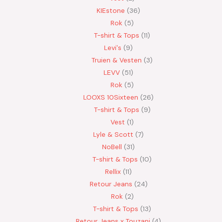
KIEstone
36
Rok
5
T-shirt & Tops
11
Levi's
9
Truien & Vesten
3
LEVV
51
Rok
5
LOOXS 10Sixteen
26
T-shirt & Tops
9
Vest
1
Lyle & Scott
7
NoBell
31
T-shirt & Tops
10
Rellix
11
Retour Jeans
24
Rok
2
T-shirt & Tops
13
Retour Jeans x Touzani
4