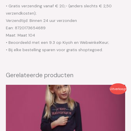
• Gratis verzending vanaf € 20,- (anders slechts € 2,50
verzendkosten);
Verzendtijd: Binnen 24 uur verzonden
Ean: 8720173654689
Maat: Maat 104
• Beoordeeld met een 9.3 op Kiyoh en WebwinkelKeur;
• Bij elke bestelling sparen voor gratis shoptegoed.
Gerelateerde producten
Oorspronkelijke
Huidige
Uitverkoop!
prijs
prijs
was:
is:
€44.99.
€22.50.