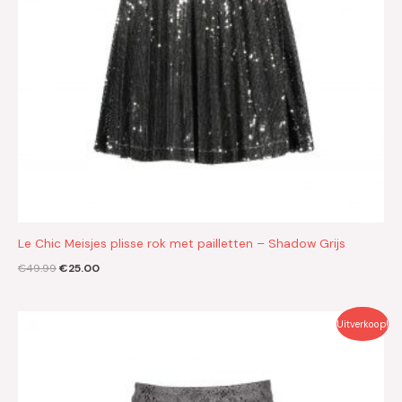
Le Chic Meisjes plisse rok met pailletten – Shadow Grijs
€
49.99
€
25.00
Oorspronkelijke
Huidige
Uitverkoop!
prijs
prijs
was:
is:
€49.99.
€25.00.