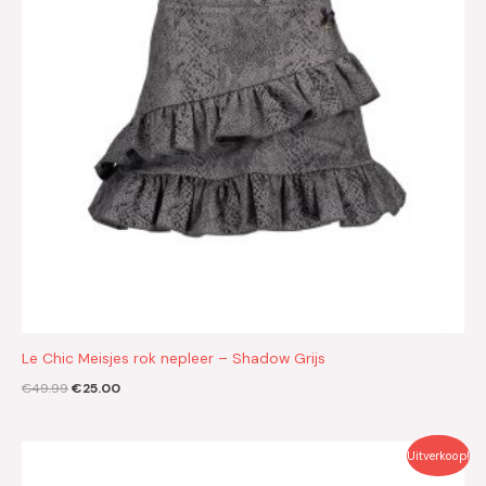
Le Chic Meisjes rok nepleer – Shadow Grijs
€
49.99
€
25.00
Oorspronkelijke
Huidige
Uitverkoop!
prijs
prijs
was:
is: