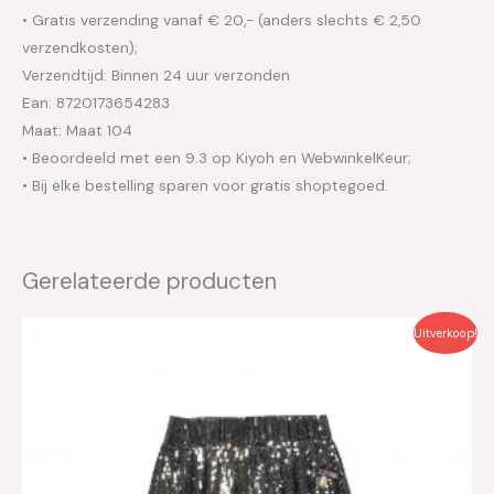
• Gratis verzending vanaf € 20,- (anders slechts € 2,50
verzendkosten);
Verzendtijd: Binnen 24 uur verzonden
Ean: 8720173654283
Maat: Maat 104
• Beoordeeld met een 9.3 op Kiyoh en WebwinkelKeur;
• Bij elke bestelling sparen voor gratis shoptegoed.
Gerelateerde producten
Oorspronkelijke
Huidige
Uitverkoop!
prijs
prijs
was:
is:
€49.99.
€25.00.