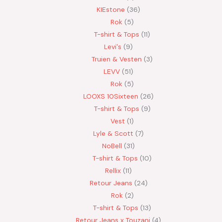
KIEstone
36
Rok
5
T-shirt & Tops
11
Levi's
9
Truien & Vesten
3
LEVV
51
Rok
5
LOOXS 10Sixteen
26
T-shirt & Tops
9
Vest
1
Lyle & Scott
7
NoBell
31
T-shirt & Tops
10
Rellix
11
Retour Jeans
24
Rok
2
T-shirt & Tops
13
Retour Jeans x Touzani
4