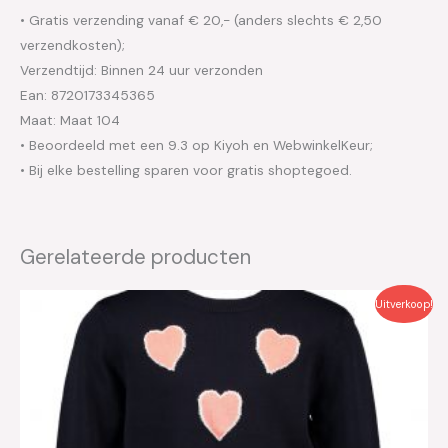
• Gratis verzending vanaf € 20,- (anders slechts € 2,50
verzendkosten);
Verzendtijd: Binnen 24 uur verzonden
Ean: 8720173345365
Maat: Maat 104
• Beoordeeld met een 9.3 op Kiyoh en WebwinkelKeur;
• Bij elke bestelling sparen voor gratis shoptegoed.
Gerelateerde producten
Oorspronkelijke
Huidige
Uitverkoop!
prijs
prijs
was:
is:
€59.99.
€30.00.