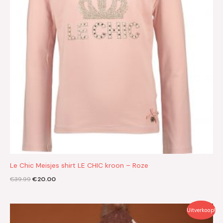
Le Chic Meisjes shirt LE CHIC kroon – Roze
€
39.99
€
20.00
Oorspronkelijke
Huidige
Uitverkoop!
prijs
prijs
was:
is: