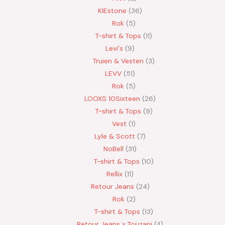
KIEstone
36
Rok
5
T-shirt & Tops
11
Levi's
9
Truien & Vesten
3
LEVV
51
Rok
5
LOOXS 10Sixteen
26
T-shirt & Tops
9
Vest
1
Lyle & Scott
7
NoBell
31
T-shirt & Tops
10
Rellix
11
Retour Jeans
24
Rok
2
T-shirt & Tops
13
Retour Jeans x Touzani
4