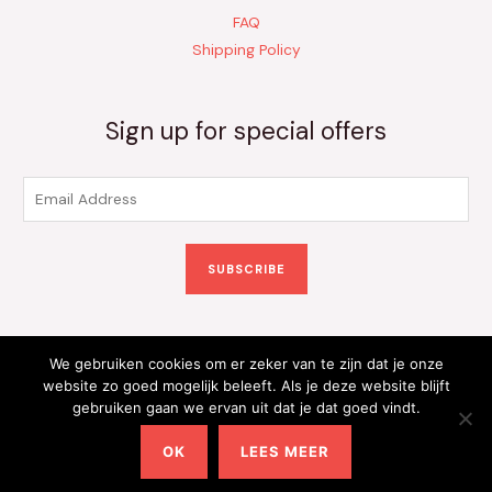
FAQ
Shipping Policy
Sign up for special offers
E
m
a
SUBSCRIBE
i
l
*
We gebruiken cookies om er zeker van te zijn dat je onze
Copyright © 2026 Kinderkleding Onlineshop | Powered by
website zo goed mogelijk beleeft. Als je deze website blijft
gebruiken gaan we ervan uit dat je dat goed vindt.
Kinderkleding Onlineshop
OK
LEES MEER