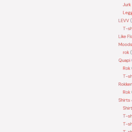
Jurk
Leg
LEVV
T-sh
Like Fl
Moods
rok
Quapi
Rok
T-sh
Rokke
Rok
Shirts
Shir
T-sh
T-sh
T-sh