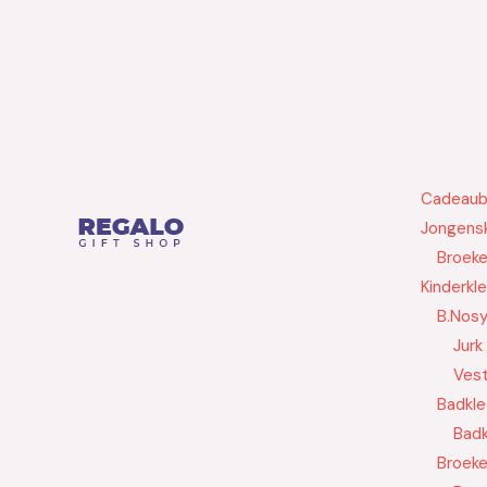
Cadeau
Jongensk
Broek
Kinderkl
B.Nos
Jurk
Ves
Badkle
Badk
Broek