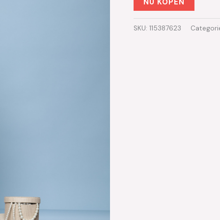
NU KOPEN
SKU:
115387623
Categori