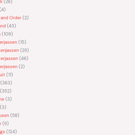
ek
28
4
 and Order
2
and
43
n
109
kerjassen
15
senjassen
29
erjassen
46
erjassen
2
uit
11
363
352
ne
3
3
usen
58
e
9
ngs
124