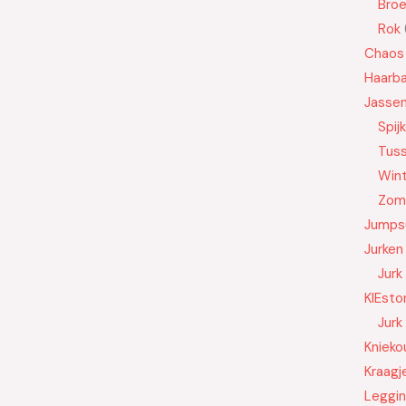
Bro
Rok
Chaos
Haarb
Jasse
Spij
Tus
Wint
Zom
Jumps
Jurken
Jurk
KIEsto
Jurk
Knieko
Kraagj
Leggi