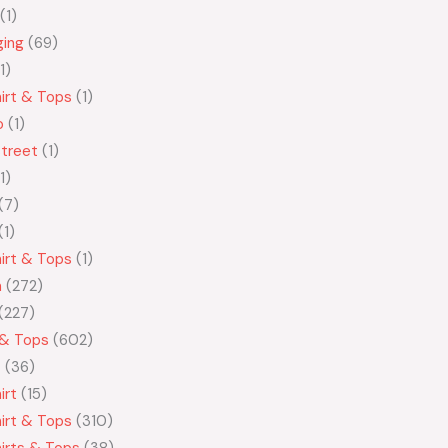
1
ging
69
1
irt & Tops
1
o
1
treet
1
1
7
1
irt & Tops
1
n
272
227
 & Tops
602
t
36
irt
15
irt & Tops
310
irts & Tops
38