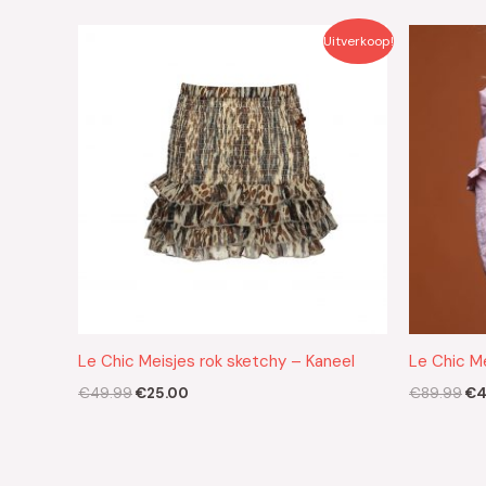
Oorspronkelijke
Huidige
Oo
Uitverkoop!
prijs
prijs
pri
was:
is:
wa
€49.99.
€25.00.
€8
Le Chic Meisjes rok sketchy – Kaneel
Le Chic M
€
49.99
€
25.00
€
89.99
€
4