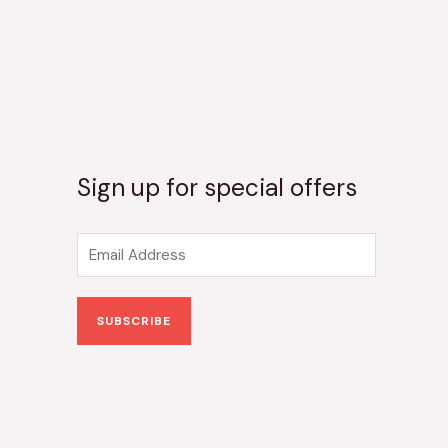
Sign up for special offers
E
m
a
SUBSCRIBE
i
l
*