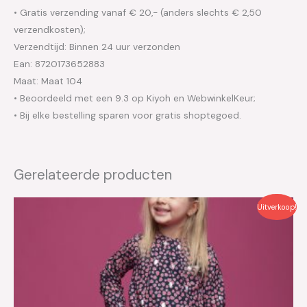
• Gratis verzending vanaf € 20,- (anders slechts € 2,50
verzendkosten);
Verzendtijd: Binnen 24 uur verzonden
Ean: 8720173652883
Maat: Maat 104
• Beoordeeld met een 9.3 op Kiyoh en WebwinkelKeur;
• Bij elke bestelling sparen voor gratis shoptegoed.
Gerelateerde producten
Oorspronkelijke
Huidige
Uitverkoop!
prijs
prijs
was:
is:
€69.99.
€35.00.