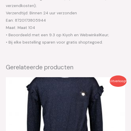
verzendkosten);
Verzendtijd: Binnen 24 uur verzonden
Ean: 8720173805944
Maat: Maat 104
• Beoordeeld met een 9.3 op Kiyoh en WebwinkelKeur;
• Bij elke bestelling sparen voor gratis shoptegoed.
Gerelateerde producten
Oorspronkelijke
Huidige
Uitverkoop!
prijs
prijs
was:
is:
€69.99.
€35.00.