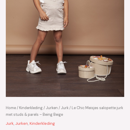
Home
/
Kinderkleding
/
Jurken
/
Jurk
/ Le Chic Meisjes salopette jurk
met studs & parels – Being Beige
Jurk
,
Jurken
,
Kinderkleding