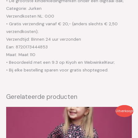
• De grootste kinderkledingmerken onder één digitaal dak;
Categorie: Jurken
Verzendkosten NL: 0.00
• Gratis verzending vanaf € 20,- (anders slechts € 2,50
verzendkosten);
Verzendtijd: Binnen 24 uur verzonden
Ean: 8720173444853
Maat: Maat 110
• Beoordeeld met een 9.3 op Kiyoh en WebwinkelKeur;
• Bij elke bestelling sparen voor gratis shoptegoed.
Gerelateerde producten
Oorspronkelijke
Huidige
Uitverkoop!
prijs
prijs
was:
is:
€69.99.
€35.00.