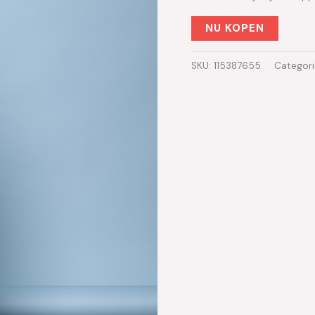
NU KOPEN
SKU:
115387655
Categor