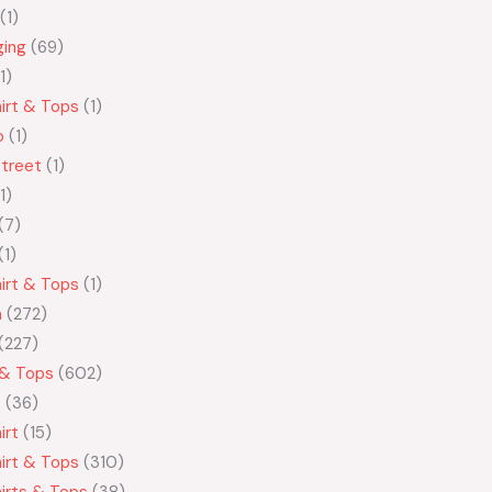
1
ging
69
1
irt & Tops
1
o
1
treet
1
1
7
1
irt & Tops
1
n
272
227
 & Tops
602
t
36
irt
15
irt & Tops
310
irts & Tops
38