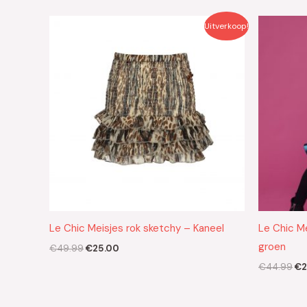
Oorspronkelijke
Huidige
Oo
Uitverkoop!
prijs
prijs
pri
was:
is:
wa
€49.99.
€25.00.
€4
Le Chic Meisjes rok sketchy – Kaneel
Le Chic M
groen
€
49.99
€
25.00
€
44.99
€
2