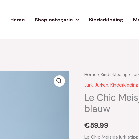
Home
Shop categorie
Kinderkleding
Me
Home
/
Kinderkleding
/
Jur
Jurk
,
Jurken
,
Kinderkleding
Le Chic Meis
blauw
€
59.99
Le Chic Meisjes jurk sti