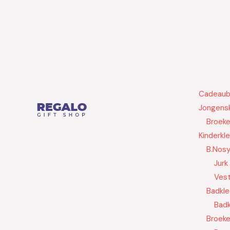
Cadeau
Jongensk
Broek
Kinderkl
B.Nos
Jurk
Ves
Badkle
Badk
Broek