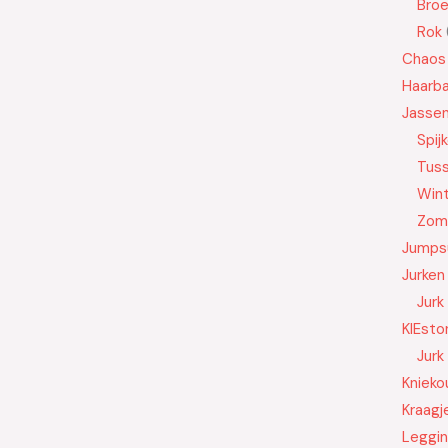
Bro
Rok
Chaos
Haarb
Jasse
Spij
Tus
Wint
Zom
Jumps
Jurken
Jurk
KIEsto
Jurk
Knieko
Kraagj
Leggi