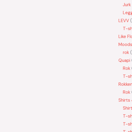
Jurk
Leg
LEVV
T-sh
Like Fl
Moods
rok
Quapi
Rok
T-sh
Rokke
Rok
Shirts
Shir
T-sh
T-sh
T-sh