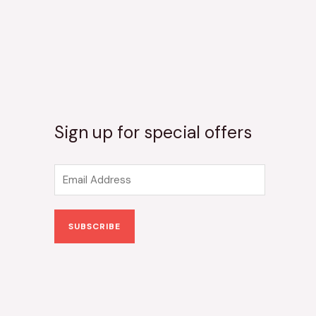
Sign up for special offers
E
m
a
SUBSCRIBE
i
l
*