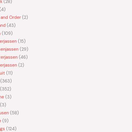
ek
28
4
 and Order
2
and
43
n
109
kerjassen
15
senjassen
29
erjassen
46
erjassen
2
uit
11
363
352
ne
3
3
usen
58
e
9
ngs
124