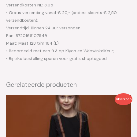
Verzendkosten NL: 3.95
• Gratis verzending vanaf € 20,- (anders slechts € 2,50
verzendkosten);
Verzendtijd: Binnen 24 uur verzonden
Ean: 8720166107949
Maat: Maat 128 t/m 164 (L)
• Beoordeeld met een 9.3 op Kiyoh en WebwinkelKeur;
• Bij elke bestelling sparen voor gratis shoptegoed.
Gerelateerde producten
Oorspronkelijke
Huidige
Uitverkoop!
prijs
prijs
was:
is:
€69.99.
€35.00.