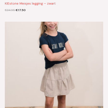
KIEstone Meisjes legging – zwart
€
34.95
€
17.50