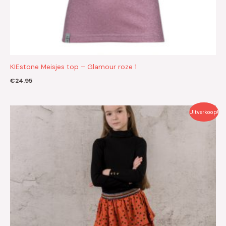
KIEstone Meisjes top – Glamour roze 1
€
24.95
Oorspronkelijke
Huidige
Uitverkoop!
prijs
prijs
was:
is:
€39.95.
€20.00.