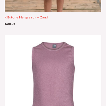
KIEstone Meisjes rok – Zand
€
39.95