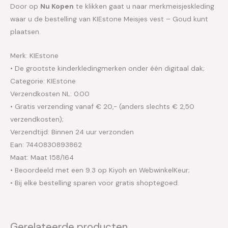
Door op
Nu Kopen
te klikken gaat u naar merkmeisjeskleding
waar u de bestelling van KIEstone Meisjes vest – Goud kunt
plaatsen.
Merk: KIEstone
• De grootste kinderkledingmerken onder één digitaal dak;
Categorie: KIEstone
Verzendkosten NL: 0.00
• Gratis verzending vanaf € 20,- (anders slechts € 2,50
verzendkosten);
Verzendtijd: Binnen 24 uur verzonden
Ean: 7440830893862
Maat: Maat 158/164
• Beoordeeld met een 9.3 op Kiyoh en WebwinkelKeur;
• Bij elke bestelling sparen voor gratis shoptegoed.
Gerelateerde producten