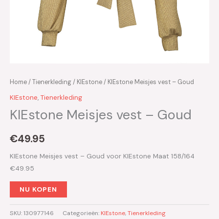
Home
/
Tienerkleding
/
KIEstone
/ KIEstone Meisjes vest – Goud
KIEstone
,
Tienerkleding
KIEstone Meisjes vest – Goud
€
49.95
KIEstone Meisjes vest – Goud voor KIEstone Maat 158/164
€49.95
NU KOPEN
SKU:
130977146
Categorieën:
KIEstone
,
Tienerkleding