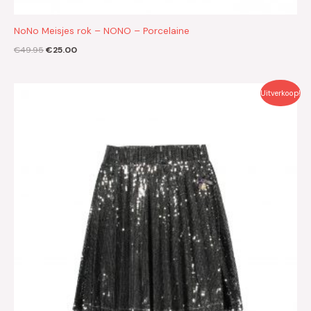
NoNo Meisjes rok – NONO – Porcelaine
€
49.95
€
25.00
Oorspronkelijke
Huidige
Uitverkoop!
prijs
prijs
was:
is:
€49.99.
€25.00.