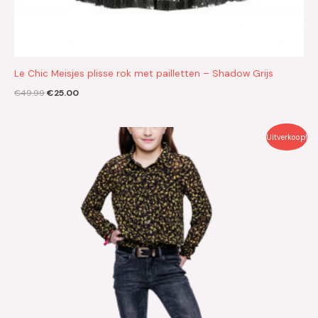
Le Chic Meisjes plisse rok met pailletten – Shadow Grijs
€
49.99
€
25.00
Oorspronkelijke
Huidige
Uitverkoop!
prijs
prijs
was:
is:
€39.99.
€20.00.