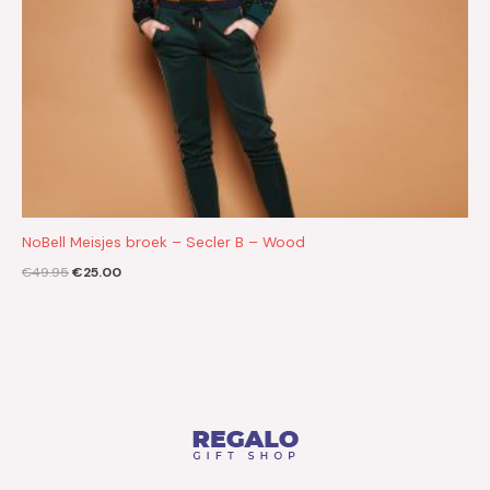
NoBell Meisjes broek – Secler B – Wood
€
49.95
€
25.00