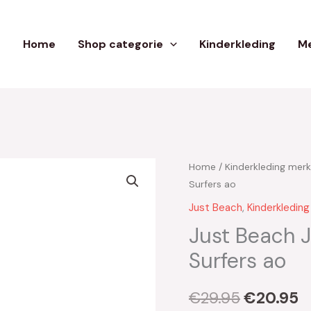
Home
Shop categorie
Kinderkleding
Me
Home
/
Kinderkleding mer
Oorspron
H
Surfers ao
prijs
pr
Just Beach
,
Kinderkledin
was:
is
Just Beach 
Surfers ao
€29.95.
€
€
29.95
€
20.95