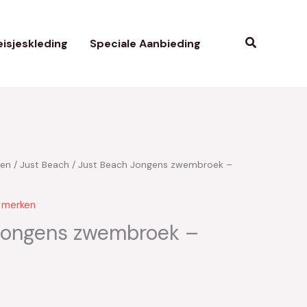
Zoeken
isjeskleding
Speciale Aanbieding
ken
/
Just Beach
/ Just Beach Jongens zwembroek –
kelijke
uidige
ijs
g merken
:
Jongens zwembroek –
20.95.