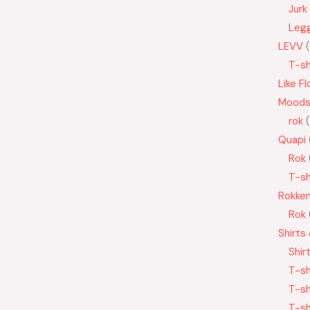
Jurk
Leg
LEVV
T-sh
Like Fl
Moods
rok
Quapi
Rok
T-sh
Rokke
Rok
Shirts
Shir
T-sh
T-sh
T-sh