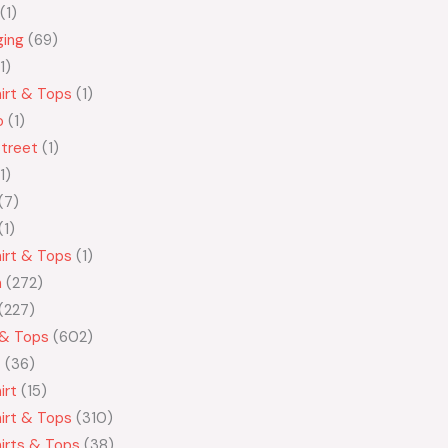
1
ging
69
1
irt & Tops
1
o
1
treet
1
1
7
1
irt & Tops
1
n
272
227
 & Tops
602
t
36
irt
15
irt & Tops
310
irts & Tops
38