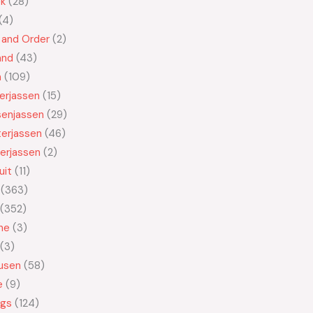
ek
28
4
 and Order
2
and
43
n
109
kerjassen
15
senjassen
29
erjassen
46
erjassen
2
uit
11
363
352
ne
3
3
usen
58
e
9
ngs
124