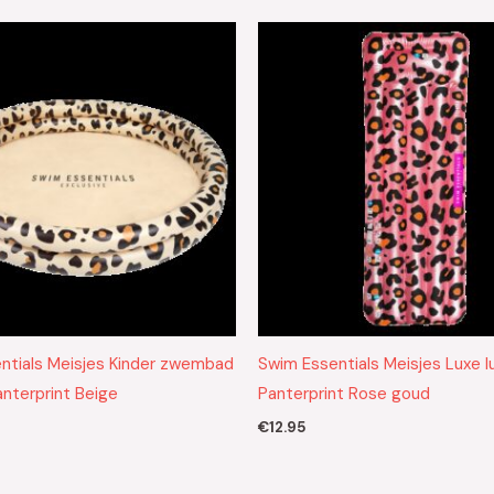
ntials Meisjes Kinder zwembad
Swim Essentials Meisjes Luxe 
nterprint Beige
Panterprint Rose goud
€
12.95