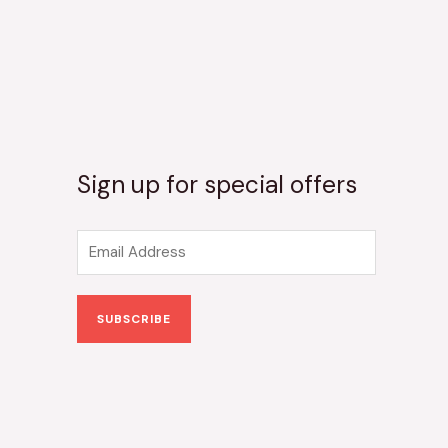
Sign up for special offers
E
m
a
SUBSCRIBE
i
l
*