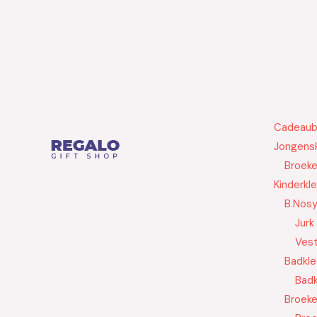
Cadeau
Jongensk
Broek
Kinderkl
B.Nos
Jurk
Ves
Badkle
Badk
Broek