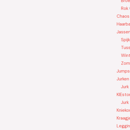
Bro
Rok
Chaos
Haarb
Jasse
Spij
Tus
Wint
Zom
Jumps
Jurken
Jurk
KIEsto
Jurk
Knieko
Kraagj
Leggi