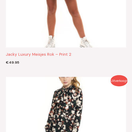
Jacky Luxury Meisjes Rok – Print 2
€
49.95
Oorspronkelijke
Huidige
Uitverkoop!
prijs
prijs
was:
is:
€69.95.
€35.00.