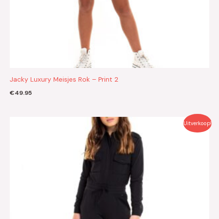
Jacky Luxury Meisjes Rok – Print 2
€
49.95
Oorspronkelijke
Huidige
Uitverkoop!
prijs
prijs
was:
is:
€119.95.
€60.00.