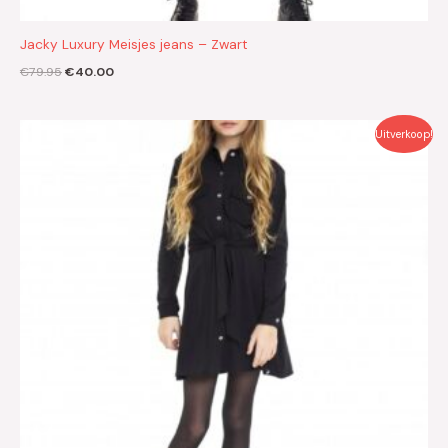
Jacky Luxury Meisjes jeans – Zwart
€
79.95
€
40.00
Oorspronkelijke
Huidige
Uitverkoop!
prijs
prijs
was:
is:
€109.95.
€55.00.