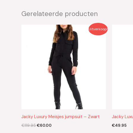
Gerelateerde producten
Oorspronkelijke
Huidige
Uitverkoop!
prijs
prijs
was:
is:
€119.95.
€60.00.
Jacky Luxury Meisjes jumpsuit – Zwart
Jacky Luxu
€
119.95
€
60.00
€
49.95