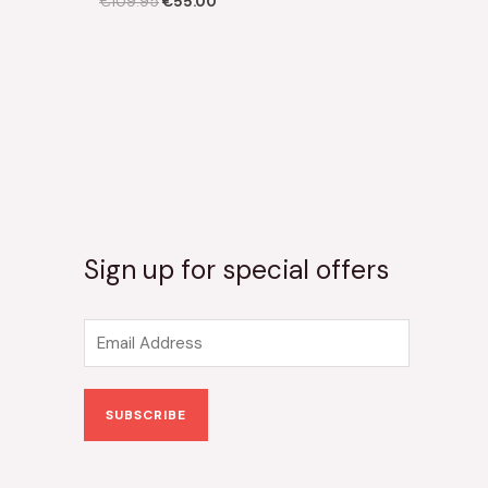
€
109.95
€
55.00
Sign up for special offers
E
m
a
SUBSCRIBE
i
l
*