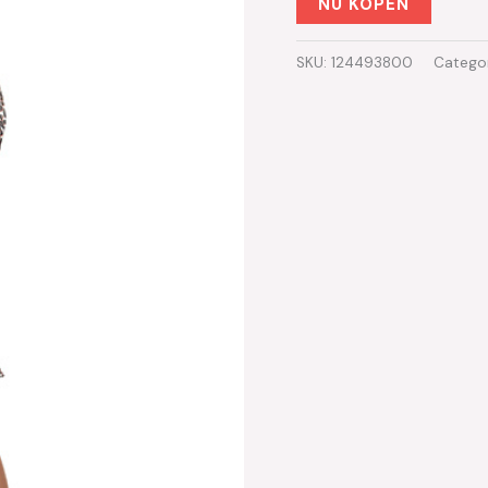
NU KOPEN
SKU:
124493800
Catego