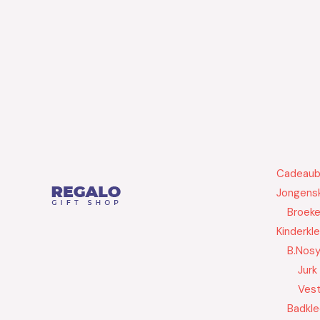
Cadeau
Jongensk
Broek
Kinderkl
B.Nos
Jurk
Ves
Badkle