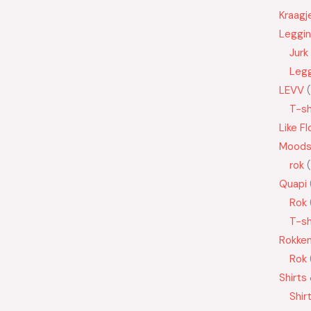
Kraagj
Leggi
Jurk
Leg
LEVV
T-sh
Like Fl
Moods
rok
Quapi
Rok
T-sh
Rokke
Rok
Shirts
Shir