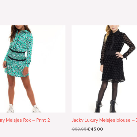
Oorspronkelijke
Huidige
prijs
prijs
was:
is:
€89.95.
€45.00.
ry Meisjes Rok – Print 2
Jacky Luxury Meisjes blouse –
€
89.95
€
45.00