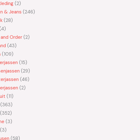
leding
2
en & Jeans
246
ek
28
4
 and Order
2
and
43
n
109
kerjassen
15
senjassen
29
erjassen
46
erjassen
2
uit
11
363
352
ne
3
3
usen
58