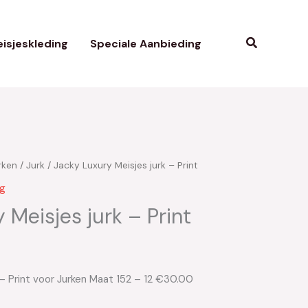
Zoeken
isjeskleding
Speciale Aanbieding
rken
/
Jurk
/ Jacky Luxury Meisjes jurk – Print
kelijke
uidige
ng
rijs
 Meisjes jurk – Print
s:
30.00.
 – Print voor Jurken Maat 152 – 12 €30.00