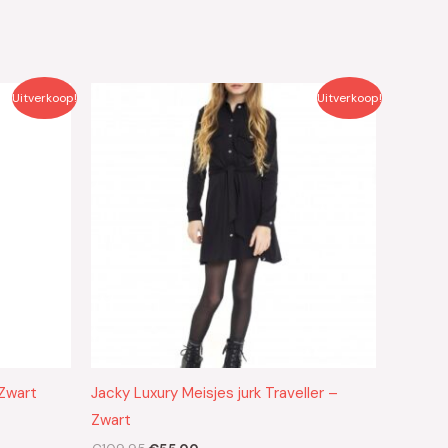
Oorspronkelijke
Huidige
Uitverkoop!
Uitverkoop!
prijs
prijs
was:
is:
€109.95.
€55.00.
 Zwart
Jacky Luxury Meisjes jurk Traveller –
Zwart