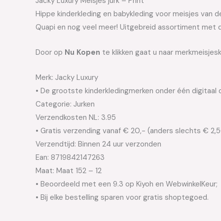
Jacky Luxury Meisjes jurk – Print
Hippe kinderkleding en babykleding voor meisjes van de 
Quapi en nog veel meer! Uitgebreid assortiment met d
Door op
Nu Kopen
te klikken gaat u naar merkmeisjeskl
Merk: Jacky Luxury
• De grootste kinderkledingmerken onder één digitaal 
Categorie: Jurken
Verzendkosten NL: 3.95
• Gratis verzending vanaf € 20,- (anders slechts € 2,
Verzendtijd: Binnen 24 uur verzonden
Ean: 8719842147263
Maat: Maat 152 – 12
• Beoordeeld met een 9.3 op Kiyoh en WebwinkelKeur;
• Bij elke bestelling sparen voor gratis shoptegoed.