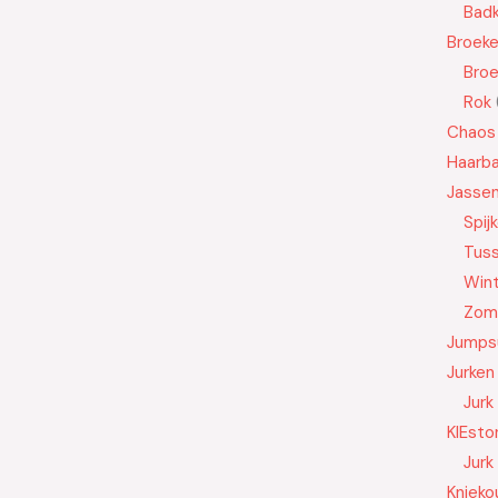
Badk
Broek
Bro
Rok
Chaos
Haarb
Jasse
Spij
Tus
Wint
Zom
Jumps
Jurken
Jurk
KIEsto
Jurk
Knieko