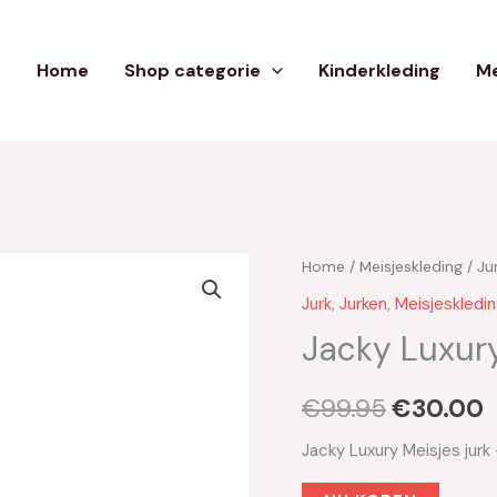
Home
Shop categorie
Kinderkleding
Me
Home
/
Meisjeskleding
/
Ju
Oorspron
H
Jurk
,
Jurken
,
Meisjeskledi
prijs
p
Jacky Luxury
was:
i
€
99.95
€
30.00
€99.95.
€
Jacky Luxury Meisjes jurk