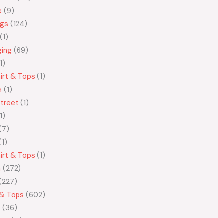
e
9
ngs
124
1
ging
69
1
irt & Tops
1
o
1
treet
1
1
7
1
irt & Tops
1
n
272
227
 & Tops
602
t
36