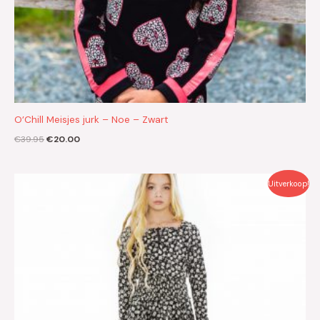
O’Chill Meisjes jurk – Noe – Zwart
€
39.95
€
20.00
Oorspronkelijke
Huidige
Uitverkoop!
prijs
prijs
was:
is:
€39.95.
€20.00.