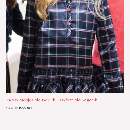
B.Nosy Meisjes blouse jurk – Oxford blauw geruit
€
44.95
€
22.50