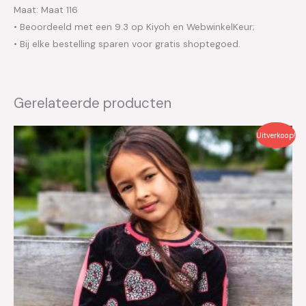
Maat: Maat 116
• Beoordeeld met een 9.3 op Kiyoh en WebwinkelKeur;
• Bij elke bestelling sparen voor gratis shoptegoed.
Gerelateerde producten
Oorspronkelijke
Huidige
Uitverkoop!
prijs
prijs
was:
is:
€39.95.
€20.00.