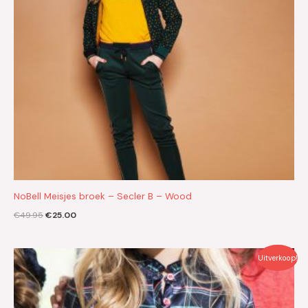
NoBell Meisjes broek – Secler B – Wood
€
49.95
€
25.00
Oorspronkelijke
Huidige
Uitverkoop!
prijs
prijs
was:
is:
€44.95.
€22.50.