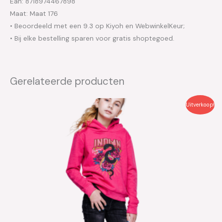
Ean: 8718974467898
Maat: Maat 176
• Beoordeeld met een 9.3 op Kiyoh en WebwinkelKeur;
• Bij elke bestelling sparen voor gratis shoptegoed.
Gerelateerde producten
Oorspronkelijke
Huidige
Uitverkoop!
prijs
prijs
was:
is:
€54.99.
€27.50.