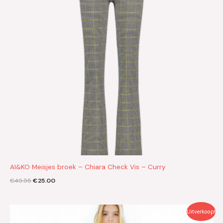
AI&KO Meisjes broek – Chiara Check Vis – Curry
€
49.95
€
25.00
Oorspronkelijke
Huidige
Uitverkoop!
prijs
prijs