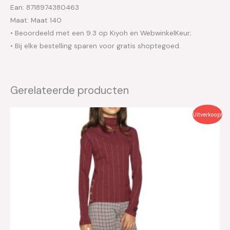
Ean: 8718974380463
Maat: Maat 140
• Beoordeeld met een 9.3 op Kiyoh en WebwinkelKeur;
• Bij elke bestelling sparen voor gratis shoptegoed.
Gerelateerde producten
Oorspronkelijke
Huidige
Uitverkoop!
prijs
prijs
was:
is:
€49.95.
€25.00.