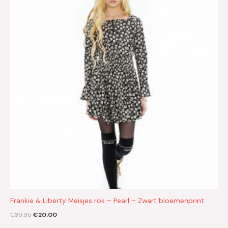
was:
is:
€39.95.
€20.00.
Frankie & Liberty Meisjes rok – Pearl – Zwart bloemenprint
€
39.95
€
20.00