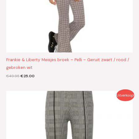
Frankie & Liberty Meisjes broek – Pelli – Geruit zwart / rood /
gebroken wit
€
49.95
€
25.00
Oorspronkelijke
Huidige
Uitverkoop!
prijs
prijs
was:
is:
€44.99.
€22.50.