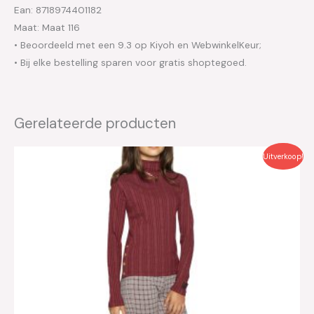
Ean: 8718974401182
Maat: Maat 116
• Beoordeeld met een 9.3 op Kiyoh en WebwinkelKeur;
• Bij elke bestelling sparen voor gratis shoptegoed.
Gerelateerde producten
Oorspronkelijke
Huidige
Uitverkoop!
prijs
prijs
was:
is:
€49.95.
€25.00.