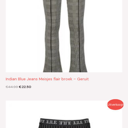
Indian Blue Jeans Meisjes flair broek – Geruit
€
44.99
€
22.50
Oorspronkelijke
Huidige
Uitverkoop!
prijs
prijs
was:
is:
€39.99.
€20.00.