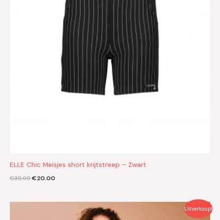
ELLE Chic Meisjes short krijtstreep – Zwart
€
39.99
€
20.00
Oorspronkelijke
Huidige
Uitverkoop!
prijs
prijs