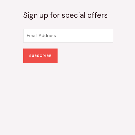
Sign up for special offers
E
m
a
SUBSCRIBE
i
l
*