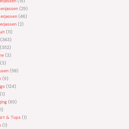
kerjassen
15
senjassen
29
erjassen
46
erjassen
2
uit
11
363
352
ne
3
3
usen
58
e
9
ngs
124
1
ging
69
1
irt & Tops
1
o
1