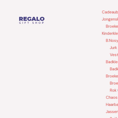
Cadeau
Jongensk
Broek
Kinderkl
B.Nos
Jurk
Ves
Badkle
Badk
Broek
Bro
Rok
Chaos
Haarb
Jasse