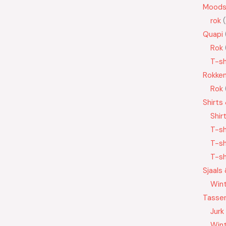
Moods
rok
Quapi
Rok
T-sh
Rokke
Rok
Shirts
Shir
T-sh
T-sh
T-sh
Sjaals
Wint
Tasse
Jurk
Wint