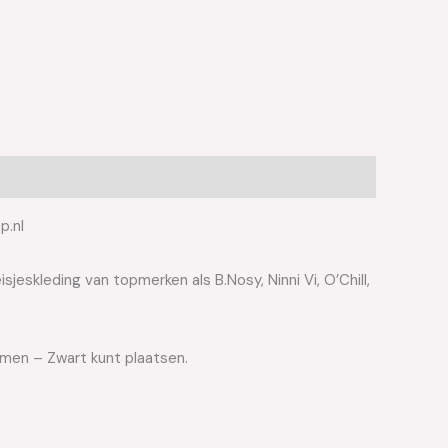
p.nl
jeskleding van topmerken als B.Nosy, Ninni Vi, O’Chill,
oemen – Zwart kunt plaatsen.