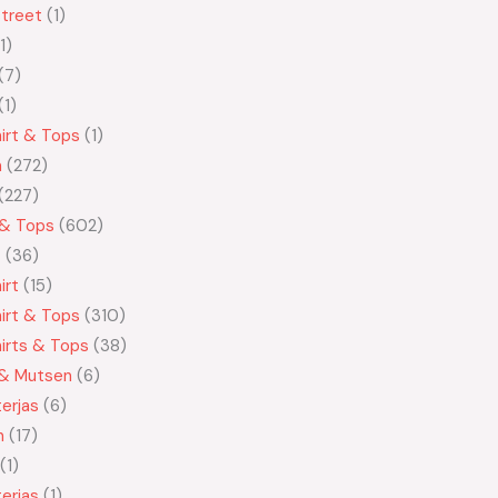
treet
1
1
7
1
irt & Tops
1
n
272
227
 & Tops
602
t
36
irt
15
irt & Tops
310
irts & Tops
38
 & Mutsen
6
erjas
6
n
17
1
erjas
1