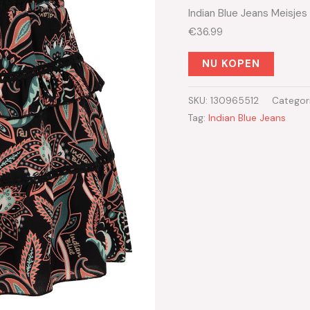
Indian Blue Jeans Meisjes
€36.99
NU KOPEN
SKU:
130965512
Categor
Tag:
Indian Blue Jeans