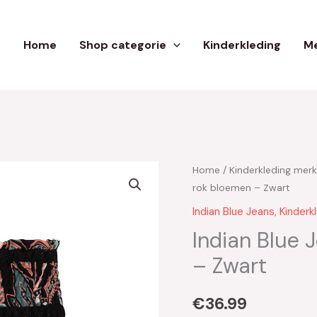
Home
Shop categorie
Kinderkleding
Me
Home
/
Kinderkleding mer
rok bloemen – Zwart
Indian Blue Jeans
,
Kinderk
Indian Blue 
– Zwart
€
36.99