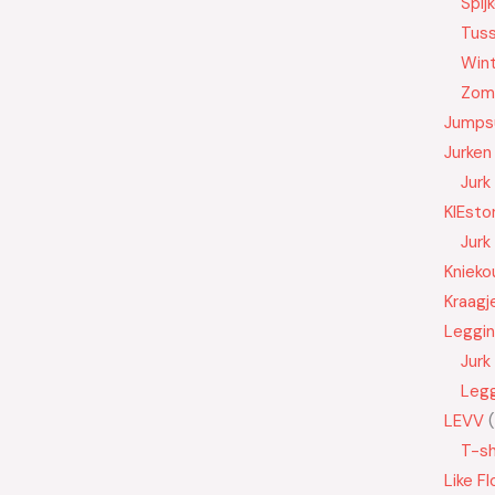
Spij
Tus
Wint
Zom
Jumps
Jurken
Jurk
KIEsto
Jurk
Knieko
Kraagj
Leggi
Jurk
Leg
LEVV
T-sh
Like Fl