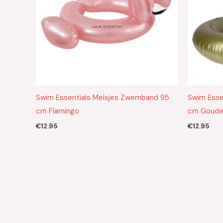
Swim Essentials Meisjes Zwemband 95
Swim Esse
cm Flamingo
cm Goude
€
12.95
€
12.95