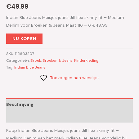
€
49.99
Indian Blue Jeans Meisjes jeans Jill flex skinny fit – Medium
Denim voor Broeken & Jeans Maat 116 – 6 €49.99
NU KOPEN
SKU:
115603207
Categorieën:
Broek
,
Broeken & Jeans
,
Kinderkleding
Tag:
Indian Blue Jeans
Toevoegen aan wenslijst
Beschrijving
Aanvullende informatie
Koop Indian Blue Jeans Meisjes jeans Jill flex skinny fit –
Medium Denim van het merk Indian Blue Jeans voordelig bij