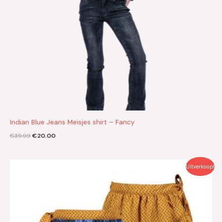
Indian Blue Jeans Meisjes shirt – Fancy
€
39.99
€
20.00
Oorspronkelijke
Huidige
Uitverkoop!
prijs
prijs
was:
is:
€49.95.
€25.00.