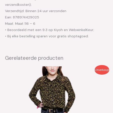
verzendkosten);
Verzendtijd: Binnen 24 uur verzonden
Ean: 8718974429025
Maat: Maat 116 – 6
• Beoordeeld met een 9.3 op Kiyoh en WebwinkelKeur;
• Bij elke bestelling sparen voor gratis shoptegoed.
Gerelateerde producten
Oorspronkelijke
Huidige
Uitverkoop!
prijs
prijs
was:
is:
€39.99.
€20.00.