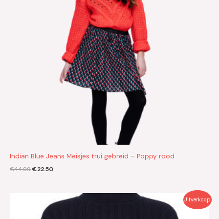
Indian Blue Jeans Meisjes trui gebreid – Poppy rood
€
44.99
€
22.50
Oorspronkelijke
Huidige
Uitverkoop!
prijs
prijs
was:
is: