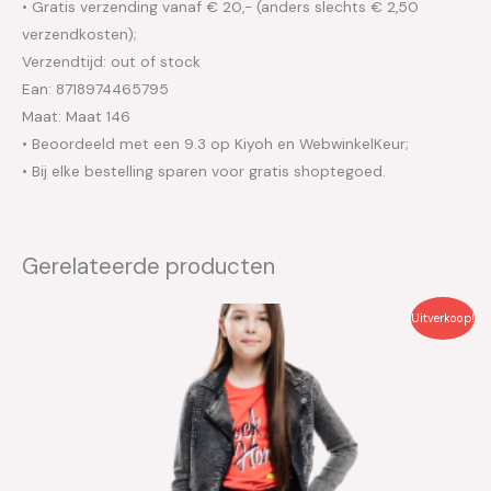
• Gratis verzending vanaf € 20,- (anders slechts € 2,50
verzendkosten);
Verzendtijd: out of stock
Ean: 8718974465795
Maat: Maat 146
• Beoordeeld met een 9.3 op Kiyoh en WebwinkelKeur;
• Bij elke bestelling sparen voor gratis shoptegoed.
Gerelateerde producten
Oorspronkelijke
Huidige
Uitverkoop!
prijs
prijs
was:
is:
€36.99.
€18.50.