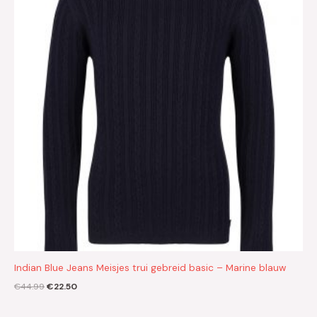
€44.99.
€22.50.
Indian Blue Jeans Meisjes trui gebreid basic – Marine blauw
€
44.99
€
22.50