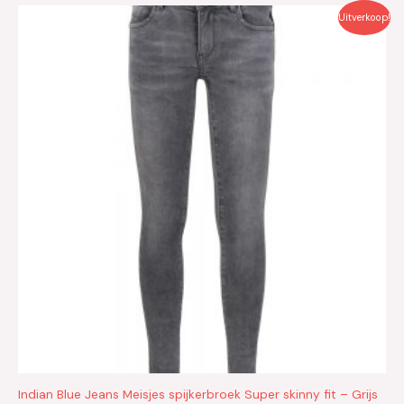
Oorspronkelijke
Huidige
Uitverkoop!
prijs
prijs
was:
is:
€49.99.
€25.00.
Indian Blue Jeans Meisjes spijkerbroek Super skinny fit – Grijs