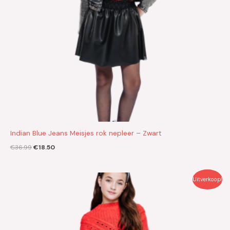
Indian Blue Jeans Meisjes rok nepleer – Zwart
€
36.99
€
18.50
Oorspronkelijke
Huidige
Uitverkoop!
prijs
prijs
was:
is:
€44.99.
€22.50.