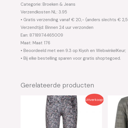
Categorie: Broeken & Jeans
Verzendkosten NL: 3.95
• Gratis verzending vanaf € 20,- (anders slechts € 2,
Verzendtijd: Binnen 24 uur verzonden
Ean: 8718974465009
Maat: Maat 176
• Beoordeeld met een 9.3 op Kiyoh en WebwinkelKeur;
• Bij elke bestelling sparen voor gratis shoptegoed.
Gerelateerde producten
Oorspronkelijke
Huidige
Oo
Uitverkoop!
prijs
prijs
pri
was:
is:
wa
€39.99.
€20.00.
€5