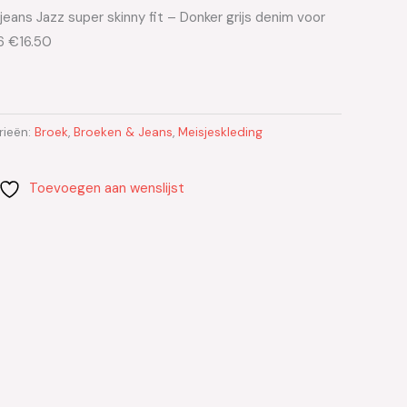
jeans Jazz super skinny fit – Donker grijs denim voor
6 €16.50
rieën:
Broek
,
Broeken & Jeans
,
Meisjeskleding
Toevoegen aan wenslijst