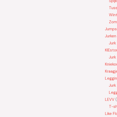
Spij
Tus
Wint
Zom
Jumps
Jurken
Jurk
KIEsto
Jurk
Knieko
Kraagj
Leggi
Jurk
Leg
LEVV
T-sh
Like Fl