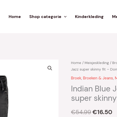
Home
Shop categorie
Kinderkleding
Me
Home
/
Meisjeskleding
/
Br
Oorspron
H
Jazz super skinny fit – Don
prijs
pr
Broek
,
Broeken & Jeans
,
M
was:
is
Indian Blue 
super skinny
€54.99.
€
€
54.99
€
16.50