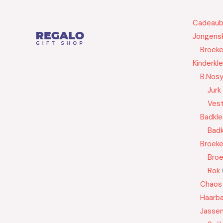
Cadeau
Jongensk
Broek
Kinderkl
B.Nos
Jurk
Ves
Badkle
Badk
Broek
Bro
Rok
Chaos
Haarb
Jasse