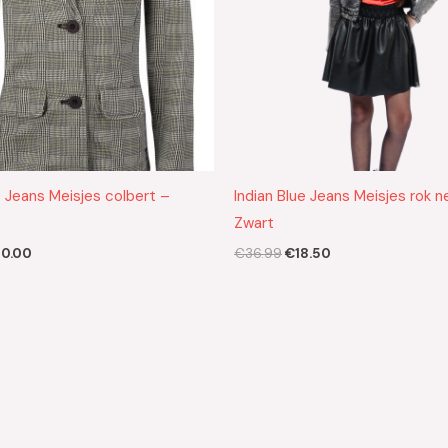
e Jeans Meisjes colbert –
Indian Blue Jeans Meisjes rok n
Zwart
0.00
€
36.99
€
18.50