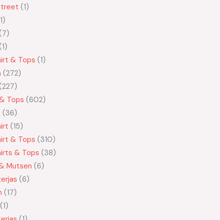
treet
1
1
7
1
irt & Tops
1
n
272
227
 & Tops
602
t
36
irt
15
irt & Tops
310
irts & Tops
38
 & Mutsen
6
erjas
6
n
17
1
erjas
1