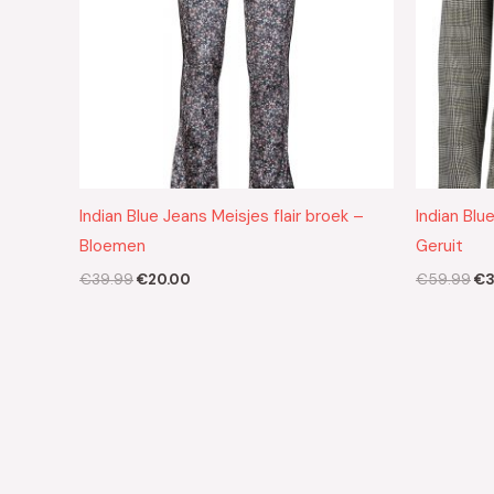
Indian Blue Jeans Meisjes flair broek –
Indian Blu
Bloemen
Geruit
€
39.99
€
20.00
€
59.99
€
3