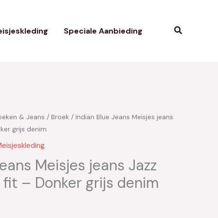
Zoeken
isjeskleding
Speciale Aanbieding
oeken & Jeans
/
Broek
/ Indian Blue Jeans Meisjes jeans
kelijke
uidige
ker grijs denim
ijs
eisjeskleding
:
Jeans Meisjes jeans Jazz
 fit – Donker grijs denim
16.50.