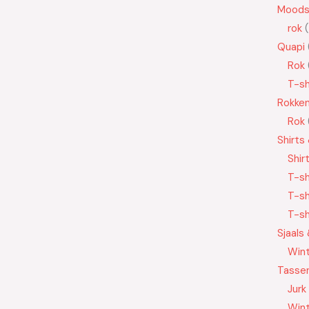
Moods
rok
Quapi
Rok
T-sh
Rokke
Rok
Shirts
Shir
T-sh
T-sh
T-sh
Sjaals
Wint
Tasse
Jurk
Wint