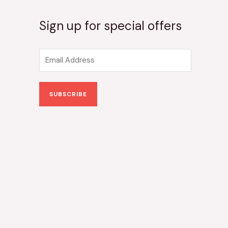
Sign up for special offers
E
m
a
SUBSCRIBE
i
l
*