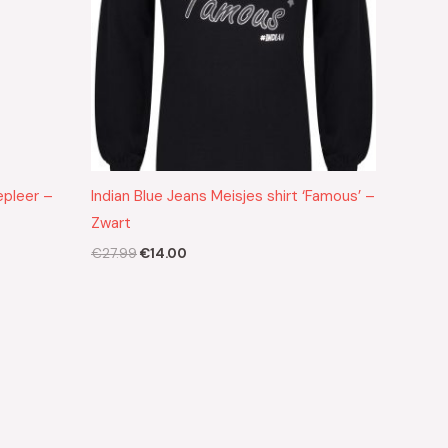
epleer –
Indian Blue Jeans Meisjes shirt ‘Famous’ –
Zwart
€
27.99
€
14.00