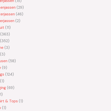
kerjassen
15
senjassen
29
erjassen
46
erjassen
2
uit
11
363
352
ne
3
3
usen
58
e
9
ngs
124
1
ging
69
1
irt & Tops
1
o
1