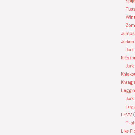
Spij
Tus
Wint
Zom
Jumps
Jurken
Jurk
KIEsto
Jurk
Knieko
Kraagj
Leggi
Jurk
Leg
LEVV
T-sh
Like Fl