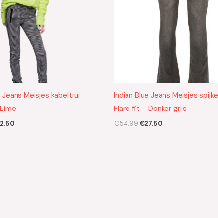
e Jeans Meisjes kabeltrui
Indian Blue Jeans Meisjes spijk
 Lime
Flare fit – Donker grijs
2.50
€
54.99
€
27.50