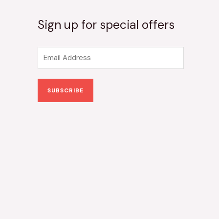
Sign up for special offers
E
m
a
SUBSCRIBE
i
l
*