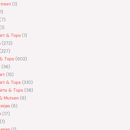
treet
1
1
7
1
irt & Tops
1
n
272
227
 & Tops
602
t
36
irt
15
irt & Tops
310
irts & Tops
38
 & Mutsen
6
erjas
6
n
17
1
erjas
1