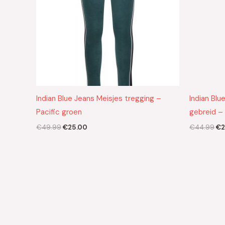
Indian Blue Jeans Meisjes tregging –
Indian Blu
Pacific groen
gebreid –
€
49.99
€
25.00
€
44.99
€
2