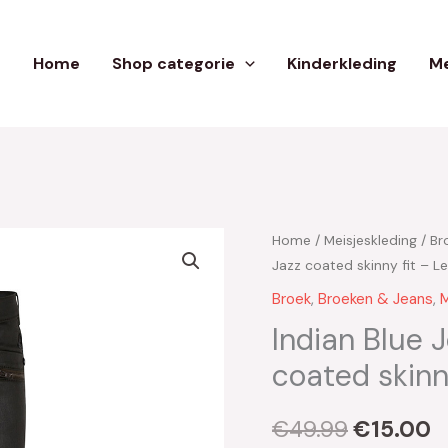
Home
Shop categorie
Kinderkleding
Me
Home
/
Meisjeskleding
/
Br
Oorspron
H
Jazz coated skinny fit – L
prijs
p
Broek
,
Broeken & Jeans
,
M
was:
is
Indian Blue 
coated skinn
€49.99.
€
€
49.99
€
15.00