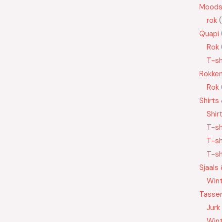
Moods
rok
Quapi
Rok
T-sh
Rokke
Rok
Shirts
Shir
T-sh
T-sh
T-sh
Sjaals
Wint
Tasse
Jurk
Wint