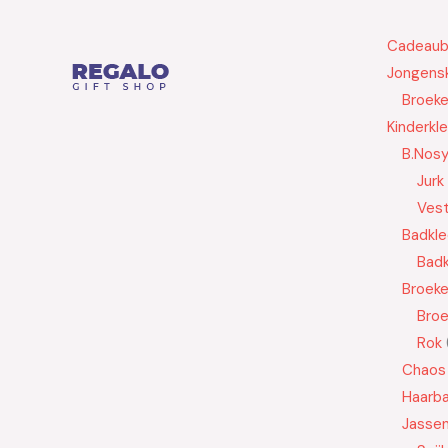
Cadeau
Jongensk
Broek
Kinderkl
B.Nos
Jurk
Ves
Badkle
Badk
Broek
Bro
Rok
Chaos
Haarb
Jasse