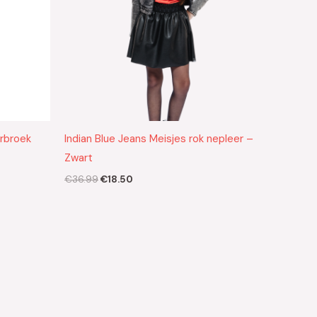
erbroek
Indian Blue Jeans Meisjes rok nepleer –
Zwart
€
36.99
€
18.50