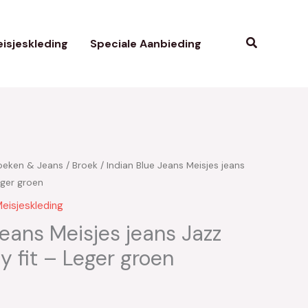
Zoeken
isjeskleding
Speciale Aanbieding
oeken & Jeans
/
Broek
/ Indian Blue Jeans Meisjes jeans
kelijke
uidige
eger groen
rijs
eisjeskleding
:
Jeans Meisjes jeans Jazz
y fit – Leger groen
15.00.