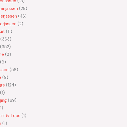
kerjassen
15
senjassen
29
erjassen
46
erjassen
2
uit
11
363
352
ne
3
3
usen
58
e
9
ngs
124
1
ging
69
1
irt & Tops
1
o
1