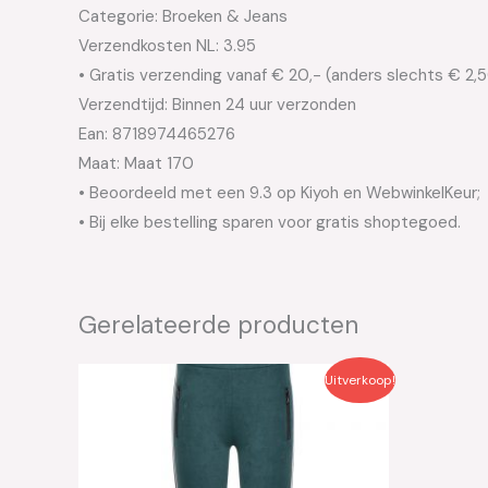
Categorie: Broeken & Jeans
Verzendkosten NL: 3.95
• Gratis verzending vanaf € 20,- (anders slechts € 2,
Verzendtijd: Binnen 24 uur verzonden
Ean: 8718974465276
Maat: Maat 170
• Beoordeeld met een 9.3 op Kiyoh en WebwinkelKeur;
• Bij elke bestelling sparen voor gratis shoptegoed.
Gerelateerde producten
Oorspronkelijke
Huidige
Oo
Uitverkoop!
prijs
prijs
pri
was:
is:
wa
€49.99.
€25.00.
€4