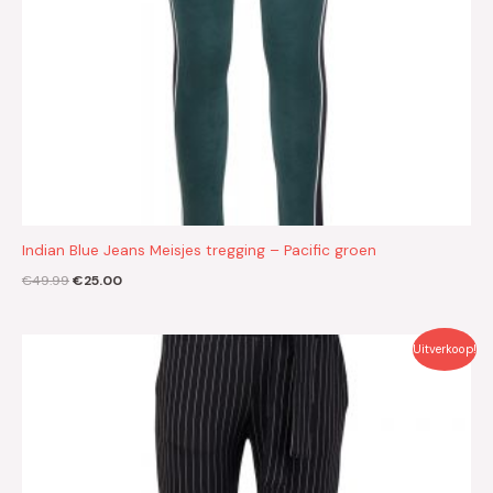
Indian Blue Jeans Meisjes tregging – Pacific groen
€
49.99
€
25.00
Oorspronkelijke
Huidige
Uitverkoop!
prijs
prijs
was:
is:
€39.99.
€20.00.