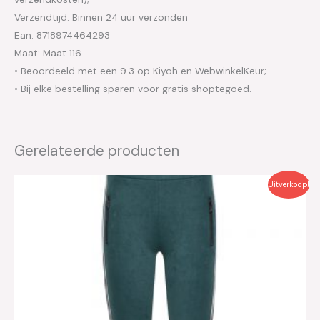
Verzendtijd: Binnen 24 uur verzonden
Ean: 8718974464293
Maat: Maat 116
• Beoordeeld met een 9.3 op Kiyoh en WebwinkelKeur;
• Bij elke bestelling sparen voor gratis shoptegoed.
Gerelateerde producten
Oorspronkelijke
Huidige
Uitverkoop!
prijs
prijs
was:
is:
€49.99.
€25.00.