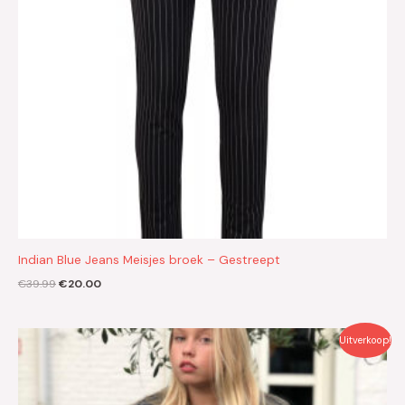
Indian Blue Jeans Meisjes broek – Gestreept
€
39.99
€
20.00
Oorspronkelijke
Huidige
Uitverkoop!
prijs
prijs
was:
is:
€59.99.
€30.00.