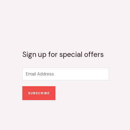
Sign up for special offers
E
m
a
SUBSCRIBE
i
l
*