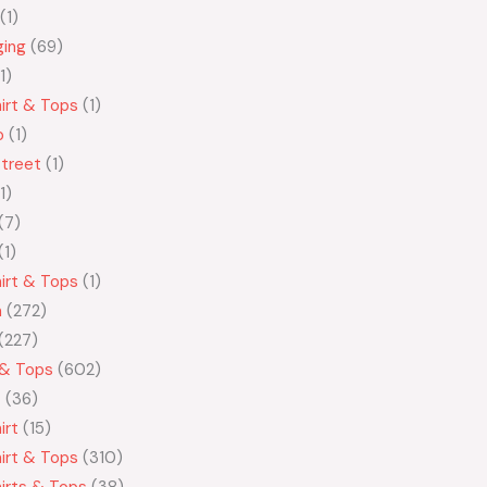
1
ging
69
1
irt & Tops
1
o
1
treet
1
1
7
1
irt & Tops
1
n
272
227
 & Tops
602
t
36
irt
15
irt & Tops
310
irts & Tops
38