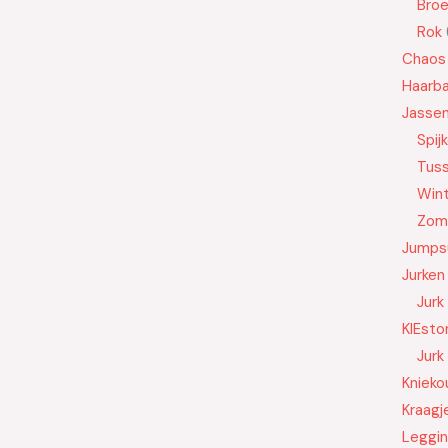
Bro
Rok
Chaos
Haarb
Jasse
Spij
Tus
Wint
Zom
Jumps
Jurken
Jurk
KIEsto
Jurk
Knieko
Kraagj
Leggi