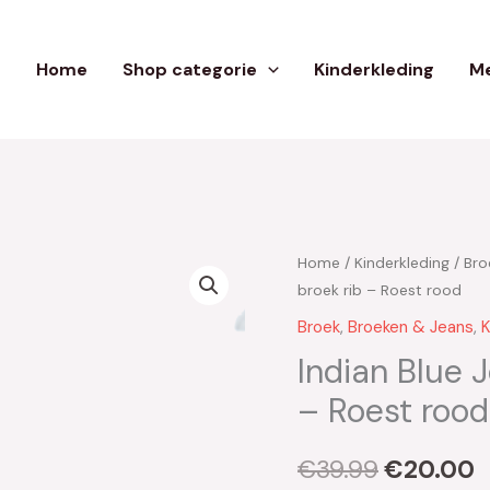
Home
Shop categorie
Kinderkleding
Me
Home
/
Kinderkleding
/
Bro
Oorspron
H
broek rib – Roest rood
prijs
p
Broek
,
Broeken & Jeans
,
K
was:
i
Indian Blue J
– Roest rood
€39.99.
€
€
39.99
€
20.00