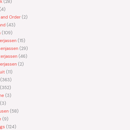
ek
28
4
 and Order
2
and
43
n
109
kerjassen
15
senjassen
29
erjassen
46
erjassen
2
uit
11
363
352
ne
3
3
usen
58
e
9
ngs
124