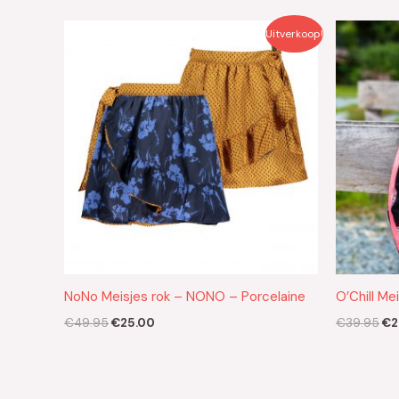
Oorspronkelijke
Huidige
Oo
Uitverkoop!
prijs
prijs
pri
was:
is:
wa
€49.95.
€25.00.
€3
NoNo Meisjes rok – NONO – Porcelaine
O’Chill Me
€
49.95
€
25.00
€
39.95
€
2