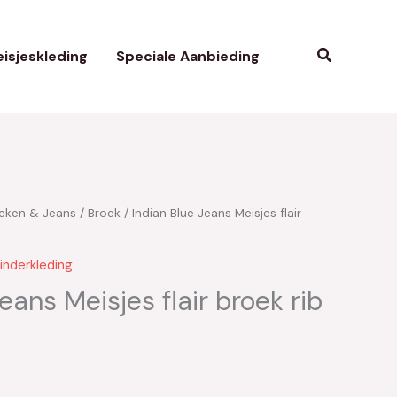
Zoeken
isjeskleding
Speciale Aanbieding
eken & Jeans
/
Broek
/ Indian Blue Jeans Meisjes flair
kelijke
uidige
rijs
inderkleding
s:
eans Meisjes flair broek rib
20.00.