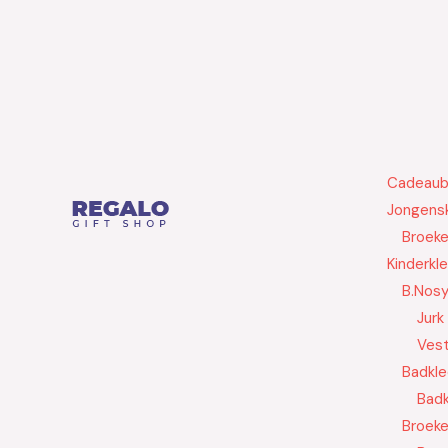
Cadeau
Jongensk
Broek
Kinderkl
B.Nos
Jurk
Ves
Badkle
Badk
Broek