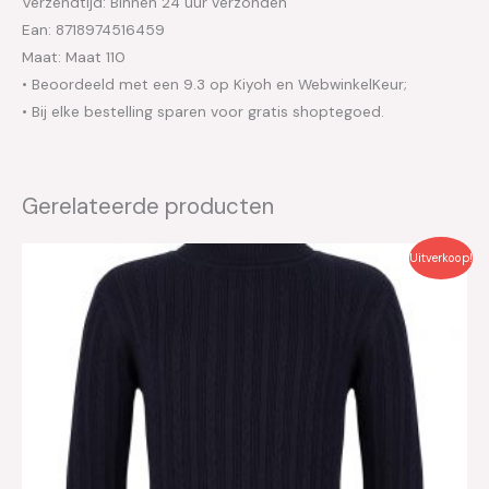
Verzendtijd: Binnen 24 uur verzonden
Ean: 8718974516459
Maat: Maat 110
• Beoordeeld met een 9.3 op Kiyoh en WebwinkelKeur;
• Bij elke bestelling sparen voor gratis shoptegoed.
Gerelateerde producten
Oorspronkelijke
Huidige
Uitverkoop!
prijs
prijs
was:
is:
€44.99.
€22.50.