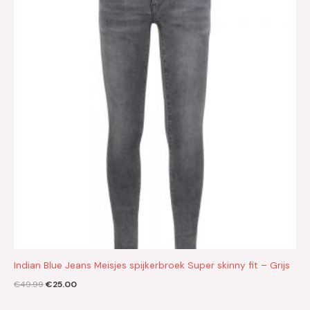
€49.99.
€25.00.
Indian Blue Jeans Meisjes spijkerbroek Super skinny fit – Grijs
€
49.99
€
25.00