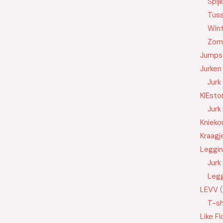
Spij
Tus
Wint
Zom
Jumps
Jurken
Jurk
KIEsto
Jurk
Knieko
Kraagj
Leggi
Jurk
Leg
LEVV
T-sh
Like Fl