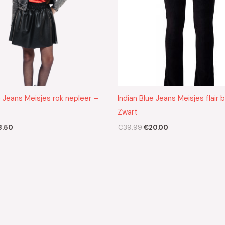
e Jeans Meisjes rok nepleer –
Indian Blue Jeans Meisjes flair 
Zwart
8.50
€
39.99
€
20.00