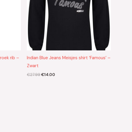
broek rib –
Indian Blue Jeans Meisjes shirt ‘Famous’ –
Zwart
€
27.99
€
14.00