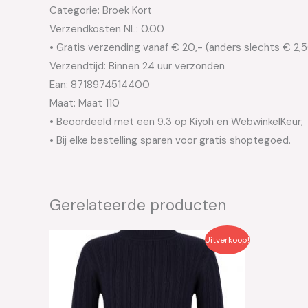
Categorie: Broek Kort
Verzendkosten NL: 0.00
• Gratis verzending vanaf € 20,- (anders slechts € 2,
Verzendtijd: Binnen 24 uur verzonden
Ean: 8718974514400
Maat: Maat 110
• Beoordeeld met een 9.3 op Kiyoh en WebwinkelKeur;
• Bij elke bestelling sparen voor gratis shoptegoed.
Gerelateerde producten
Oorspronkelijke
Huidige
Oo
Uitverkoop!
prijs
prijs
pri
was:
is:
wa
€44.99.
€22.50.
€3