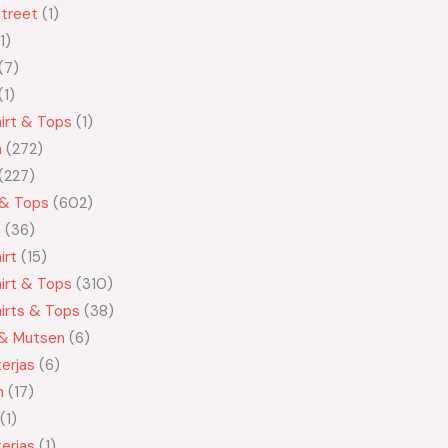
treet
1
1
7
1
irt & Tops
1
n
272
227
 & Tops
602
t
36
irt
15
irt & Tops
310
irts & Tops
38
 & Mutsen
6
erjas
6
n
17
1
erjas
1