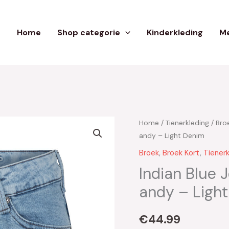
Home
Shop categorie
Kinderkleding
Me
Home
/
Tienerkleding
/
Bro
andy – Light Denim
Broek
,
Broek Kort
,
Tienerk
Indian Blue 
andy – Ligh
€
44.99