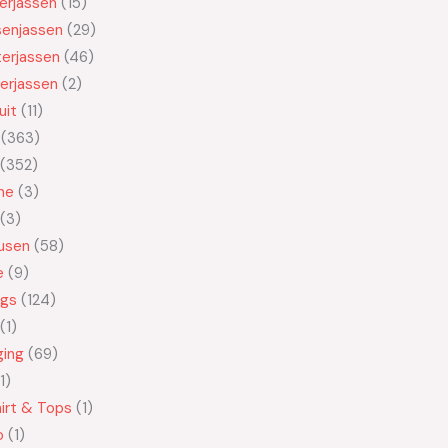
kerjassen
15
senjassen
29
erjassen
46
erjassen
2
uit
11
363
352
ne
3
3
usen
58
e
9
ngs
124
1
ging
69
1
irt & Tops
1
o
1