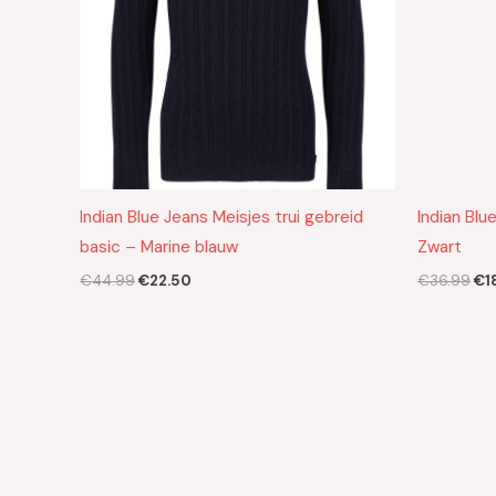
Indian Blue Jeans Meisjes trui gebreid
Indian Blu
basic – Marine blauw
Zwart
€
44.99
€
22.50
€
36.99
€
1