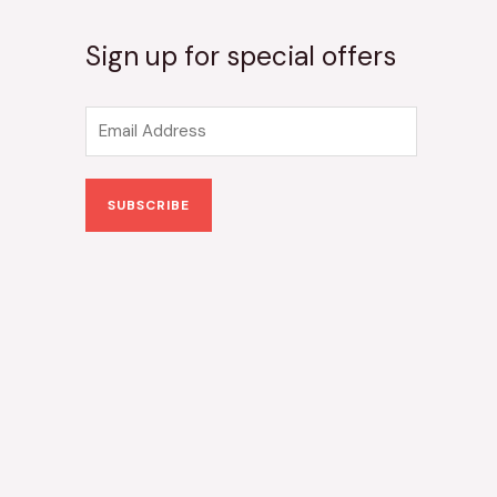
Sign up for special offers
E
m
a
SUBSCRIBE
i
l
*