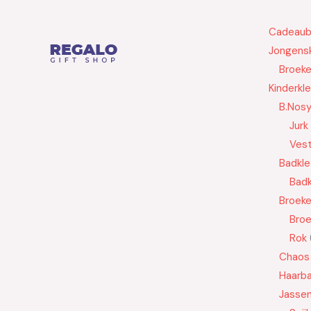
Cadeau
Jongensk
Broek
Kinderkl
B.Nos
Jurk
Ves
Badkle
Badk
Broek
Bro
Rok
Chaos
Haarb
Jasse