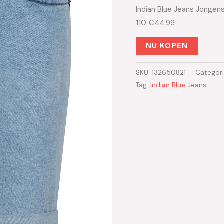
Indian Blue Jeans Jongen
110 €44.99
NU KOPEN
SKU:
132650821
Categor
Tag:
Indian Blue Jeans