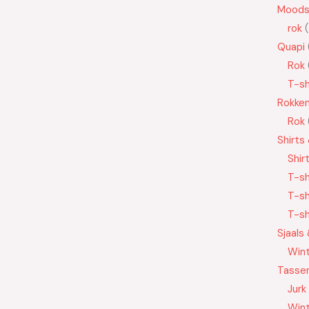
Moods
rok
Quapi
Rok
T-sh
Rokke
Rok
Shirts
Shir
T-sh
T-sh
T-sh
Sjaals
Wint
Tasse
Jurk
Wint