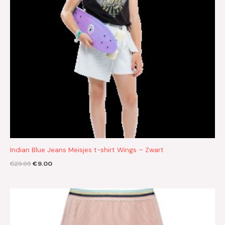
Indian Blue Jeans Meisjes t-shirt Wings – Zwart
€
29.99
€
9.00