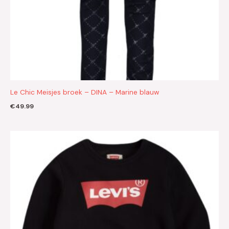
Le Chic Meisjes broek – DINA – Marine blauw
€
49.99