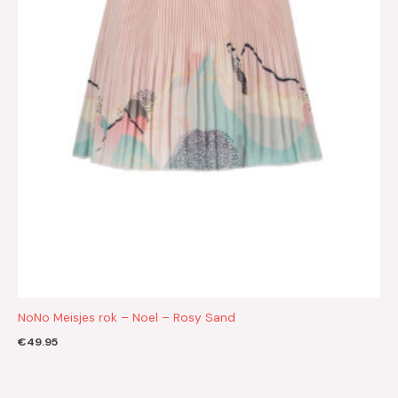
NoNo Meisjes rok – Noel – Rosy Sand
€
49.95