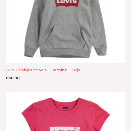
LEVI’S Meisjes hoodie – Batwing – Grijs
€
50.00