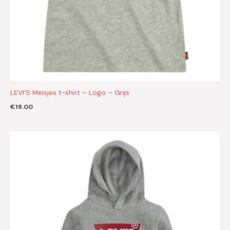
LEVI’S Meisjes t-shirt – Logo – Grijs
€
18.00