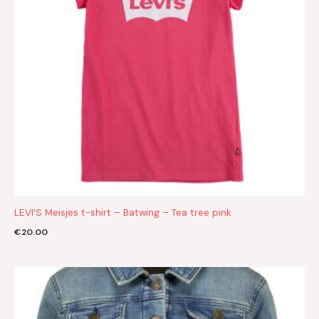
LEVI’S Meisjes t-shirt – Batwing – Tea tree pink
€
20.00