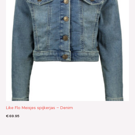
Like Flo Meisjes spijkerjas – Denim
€
69.95