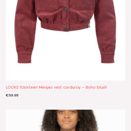
LOOXS 10sixteen Meisjes vest corduroy – Boho blush
€
59.95