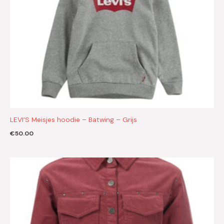
LEVI’S Meisjes hoodie – Batwing – Grijs
€
50.00