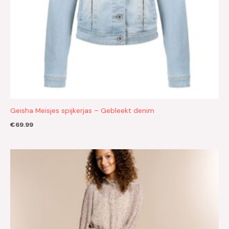
Geisha Meisjes spijkerjas – Gebleekt denim
€
69.99