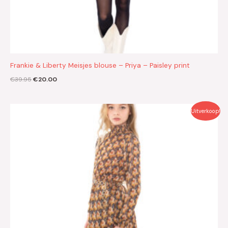
Frankie & Liberty Meisjes blouse – Priya – Paisley print
€
39.95
€
20.00
Oorspronkelijke
Huidige
Uitverkoop!
prijs
prijs
was:
is:
€69.95.
€35.00.