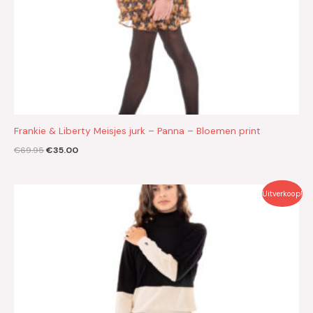
Frankie & Liberty Meisjes jurk – Panna – Bloemen print
€
69.95
€
35.00
Oorspronkelijke
Huidige
Uitverkoop!
prijs
prijs
was:
is:
€49.95.
€25.00.