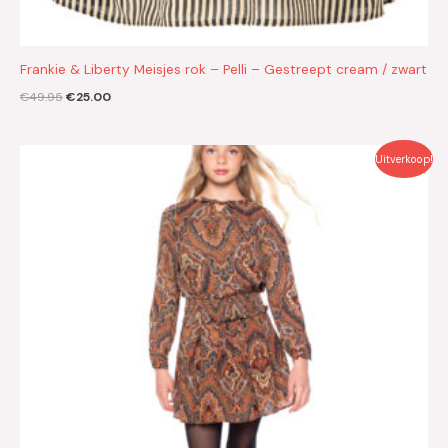
Frankie & Liberty Meisjes rok – Pelli – Gestreept cream / zwart
€
49.95
€
25.00
Oorspronkelijke
Huidige
Uitverkoop!
prijs
prijs
was:
is:
€39.95.
€20.00.