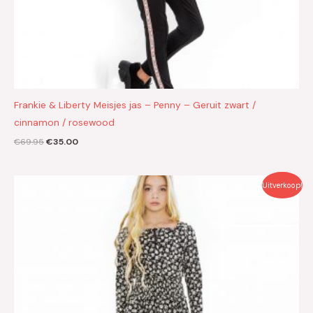
Frankie & Liberty Meisjes jas – Penny – Geruit zwart /
cinnamon / rosewood
€
69.95
€
35.00
Oorspronkelijke
Huidige
Uitverkoop!
prijs
prijs
was:
is:
€39.95.
€20.00.