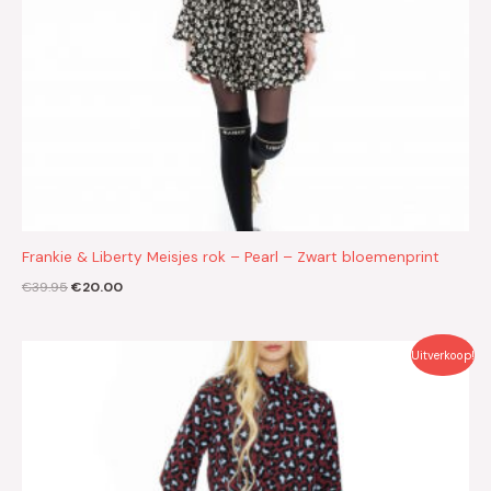
Frankie & Liberty Meisjes rok – Pearl – Zwart bloemenprint
€
39.95
€
20.00
Oorspronkelijke
Huidige
Uitverkoop!
prijs
prijs
was:
is:
€49.95.
€25.00.