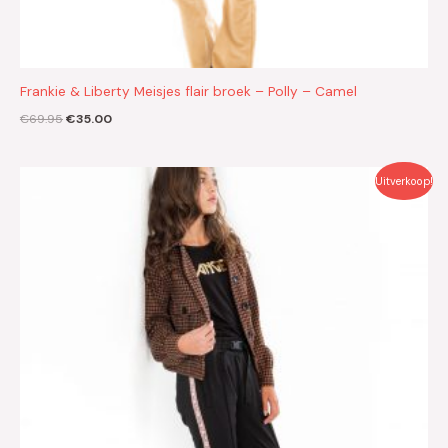
Frankie & Liberty Meisjes flair broek – Polly – Camel
€
69.95
€
35.00
Oorspronkelijke
Huidige
Uitverkoop!
prijs
prijs
was:
is:
€69.95.
€35.00.