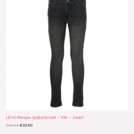
€44.99.
€22.50.
LEVV Meisjes spijkerbroek – Kiki – Zwart
€
44.99
€
22.50