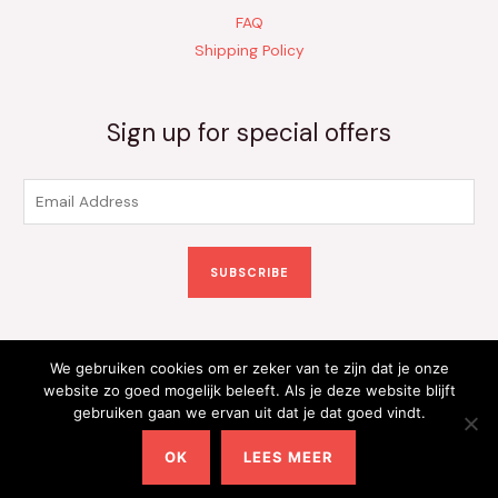
FAQ
Shipping Policy
Sign up for special offers
E
m
a
SUBSCRIBE
i
l
*
We gebruiken cookies om er zeker van te zijn dat je onze
Copyright © 2026 Kinderkleding Onlineshop | Powered by
website zo goed mogelijk beleeft. Als je deze website blijft
gebruiken gaan we ervan uit dat je dat goed vindt.
Kinderkleding Onlineshop
OK
LEES MEER