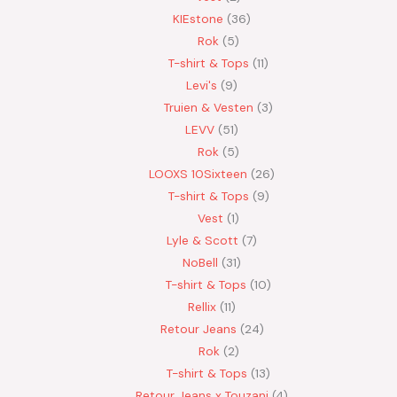
KIEstone
36
Rok
5
T-shirt & Tops
11
Levi's
9
Truien & Vesten
3
LEVV
51
Rok
5
LOOXS 10Sixteen
26
T-shirt & Tops
9
Vest
1
Lyle & Scott
7
NoBell
31
T-shirt & Tops
10
Rellix
11
Retour Jeans
24
Rok
2
T-shirt & Tops
13
Retour Jeans x Touzani
4