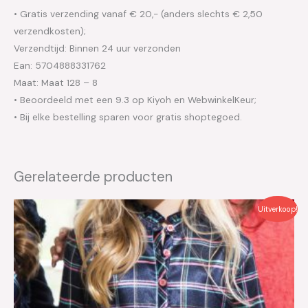
• Gratis verzending vanaf € 20,- (anders slechts € 2,50
verzendkosten);
Verzendtijd: Binnen 24 uur verzonden
Ean: 5704888331762
Maat: Maat 128 – 8
• Beoordeeld met een 9.3 op Kiyoh en WebwinkelKeur;
• Bij elke bestelling sparen voor gratis shoptegoed.
Gerelateerde producten
Oorspronkelijke
Huidige
Uitverkoop!
prijs
prijs
was:
is:
€44.95.
€22.50.