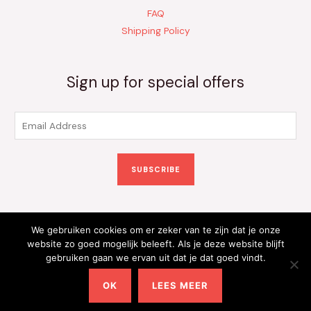
FAQ
Shipping Policy
Sign up for special offers
E
m
a
SUBSCRIBE
i
l
*
We gebruiken cookies om er zeker van te zijn dat je onze
Copyright © 2026 Kinderkleding Onlineshop | Powered by
website zo goed mogelijk beleeft. Als je deze website blijft
gebruiken gaan we ervan uit dat je dat goed vindt.
Kinderkleding Onlineshop
OK
LEES MEER