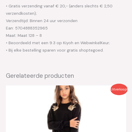
• Gratis verzending vanaf € 20,- (anders slechts € 2,50
verzendkosten);
Verzendtijd: Binnen 24 uur verzonden
Ean: 5704888352965
Maat: Maat 128 – 8
• Beoordeeld met een 9.3 op Kiyoh en WebwinkelKeur;
• Bij elke bestelling sparen voor gratis shoptegoed.
Gerelateerde producten
Oorspronkelijke
Huidige
Uitverkoop!
prijs
prijs
was:
is:
€69.95.
€35.00.