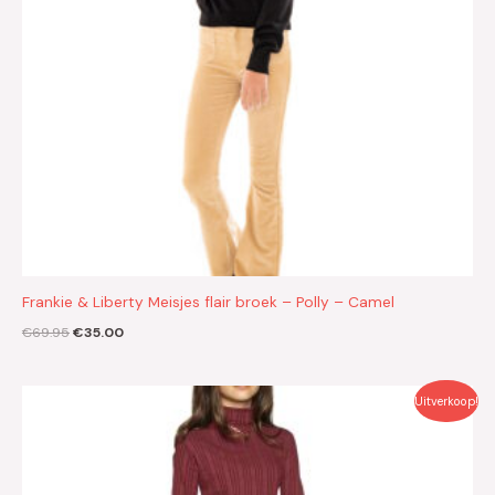
Frankie & Liberty Meisjes flair broek – Polly – Camel
€
69.95
€
35.00
Oorspronkelijke
Huidige
Uitverkoop!
prijs
prijs
was:
is:
€49.95.
€25.00.