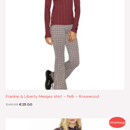
Frankie & Liberty Meisjes shirt – Pelli – Rosewood
€
49.95
€
25.00
Oorspronkelijke
Huidige
Uitverkoop!
prijs
prijs
was:
is: