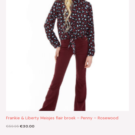
€59.95.
€30.00.
Frankie & Liberty Meisjes flair broek – Penny – Rosewood
€
59.95
€
30.00