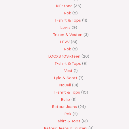
KIEstone
36
Rok
5
T-shirt & Tops
11
Levi's
9
Truien & Vesten
3
LEVV
51
Rok
5
LOOXS 10Sixteen
26
T-shirt & Tops
9
Vest
1
Lyle & Scott
7
NoBell
31
T-shirt & Tops
10
Rellix
11
Retour Jeans
24
Rok
2
T-shirt & Tops
13
Retour Jeans x Touzani
4