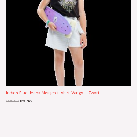
Indian Blue Jeans Meisjes t-shirt Wings – Zwart
€
29.99
€
9.00