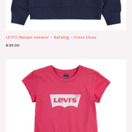
LEVI’S Meisjes sweater – Batwing – Dress blues
€
35.00