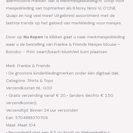
allermooiste merken: dát is Merkmeisjeskleding.nl. Shop voor
meisjeskleding van topmerken als B.Nosy, Ninni Vi, O’Chill,
Quapi en nog veel meer! Uitgebreid assortiment met de
laatste trends op het gebied van merkkleding voor meisjes.
Door op
Nu Kopen
te klikken gaat u naar merkmeisjeskleding
waar u de bestelling van Frankie & Friends Meisjes blouse –
Bonobo – Print zwart/beach blush/wit kunt plaatsen.
Merk: Frankie & Friends
• De grootste kinderkledingmerken onder één digitaal dak;
Categorie: Shirts & Tops
Verzendkosten NL: 0.00
• Gratis verzending vanaf € 20,- (anders slechts € 2,50
verzendkosten);
Verzendtijd: Binnen 24 uur verzonden
Ean: 5704888370709
Maat: Maat 104
• Beoordeeld met een 9.3 op Kiyoh en WebwinkelKeur;