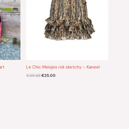
art
Le Chic Meisjes rok sketchy – Kaneel
€
49.99
€
25.00