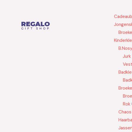
Cadeau
Jongensk
Broek
Kinderkl
B.Nos
Jurk
Ves
Badkle
Badk
Broek
Bro
Rok
Chaos
Haarb
Jasse