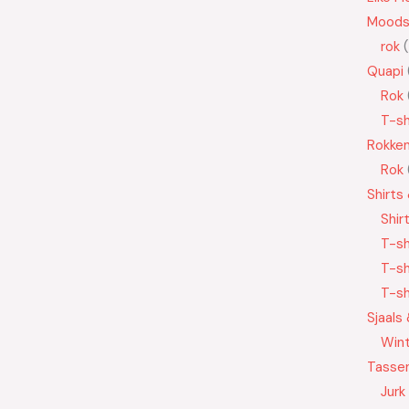
Moods
rok
Quapi
Rok
T-sh
Rokke
Rok
Shirts
Shir
T-sh
T-sh
T-sh
Sjaals
Wint
Tasse
Jurk