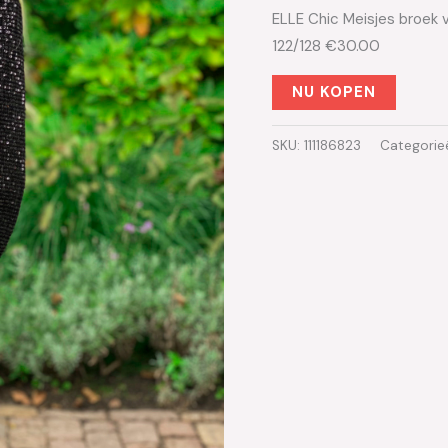
ELLE Chic Meisjes broek 
122/128 €30.00
NU KOPEN
SKU:
111186823
Categorie