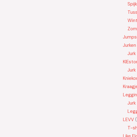
Spij
Tus
Wint
Zom
Jumps
Jurken
Jurk
KIEsto
Jurk
Knieko
Kraagj
Leggi
Jurk
Leg
LEVV
T-sh
Like Fl