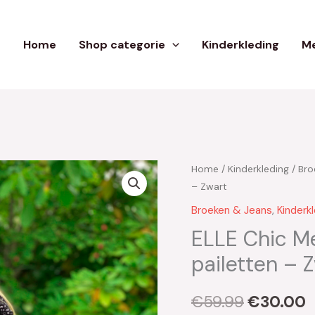
Home
Shop categorie
Kinderkleding
Me
Home
/
Kinderkleding
/
Bro
Oorspron
H
– Zwart
prijs
p
Broeken & Jeans
,
Kinderk
was:
i
ELLE Chic Me
pailetten – 
€59.99.
€
€
59.99
€
30.00