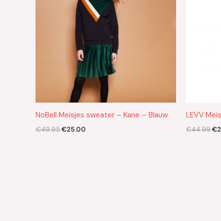
NoBell Meisjes sweater – Kane – Blauw
LEVV Meisj
€
49.95
€
25.00
€
44.99
€
2