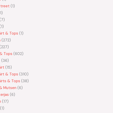
treet
1
1
7
1
irt & Tops
1
n
272
227
 & Tops
602
t
36
irt
15
irt & Tops
310
irts & Tops
38
 & Mutsen
6
erjas
6
n
17
1