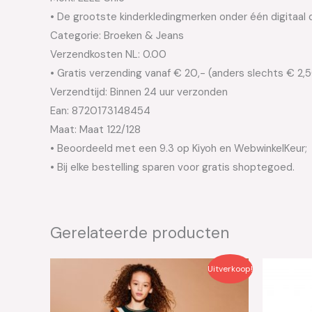
• De grootste kinderkledingmerken onder één digitaal 
Categorie: Broeken & Jeans
Verzendkosten NL: 0.00
• Gratis verzending vanaf € 20,- (anders slechts € 2,
Verzendtijd: Binnen 24 uur verzonden
Ean: 8720173148454
Maat: Maat 122/128
• Beoordeeld met een 9.3 op Kiyoh en WebwinkelKeur;
• Bij elke bestelling sparen voor gratis shoptegoed.
Gerelateerde producten
Oorspronkelijke
Huidige
Oo
Uitverkoop!
prijs
prijs
pri
was:
is:
wa
€49.95.
€25.00.
€4