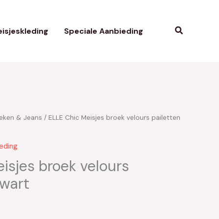
Zoeken
isjeskleding
Speciale Aanbieding
eken & Jeans
/ ELLE Chic Meisjes broek velours pailetten
kelijke
uidige
rijs
leding
s:
isjes broek velours
Zwart
30.00.