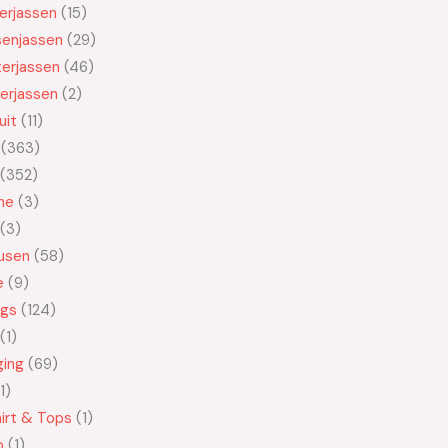
kerjassen
15
senjassen
29
erjassen
46
erjassen
2
uit
11
363
352
ne
3
3
usen
58
e
9
ngs
124
1
ging
69
1
irt & Tops
1
o
1