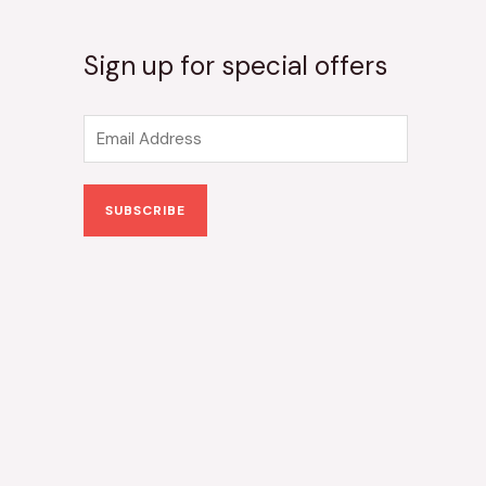
Sign up for special offers
E
m
a
SUBSCRIBE
i
l
*