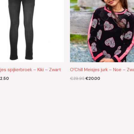
es spijkerbroek – Kiki – Zwart
O’Chill Meisjes jurk – Noe – Zw
2.50
€
39.95
€
20.00