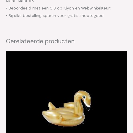
Maat: Maat 98
• Beoordeeld met een 9.3 op Kiyoh en WebwinkelKeur;
• Bij elke bestelling sparen voor gratis shoptegoed.
Gerelateerde producten