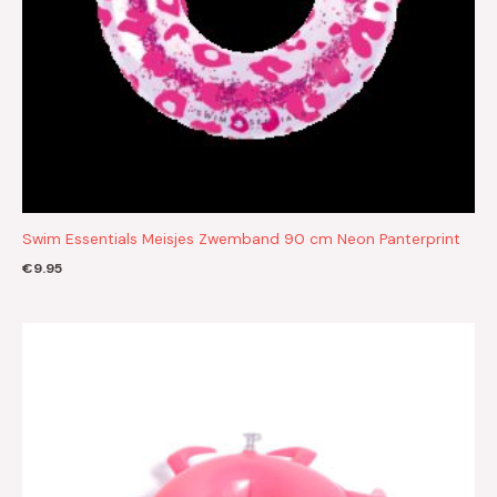
Swim Essentials Meisjes Zwemband 90 cm Neon Panterprint
€
9.95