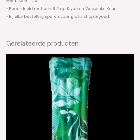
Maat: Maat 104
• Beoordeeld met een 9.3 op Kiyoh en WebwinkelKeur;
• Bij elke bestelling sparen voor gratis shoptegoed.
Gerelateerde producten